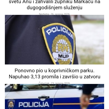
svetu Anu i zahvalili župniku Markaču na
dugogodišnjem služenju
Nedjelja, 26. srpnja 2026.
Ponovno pio u koprivničkom parku.
Napuhao 3,13 promila i završio u zatvoru
Četvrtak, 23. srpnja 2026.