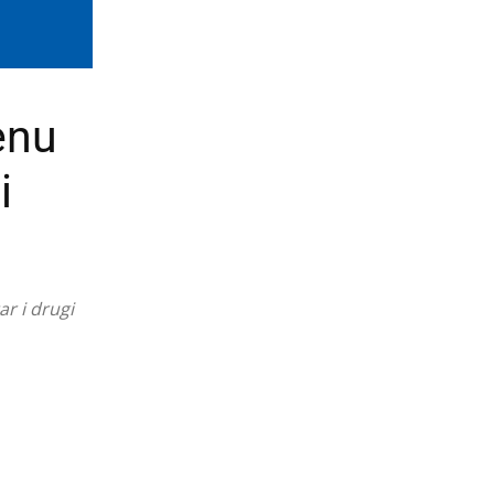
enu
i
r i drugi