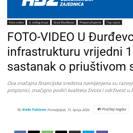
Foto-video
Iz našeg kraja
Grad Đurđevac
Preporučujemo
Top vijest
FOTO-VIDEO U Đurđevcu
infrastrukturu vrijedni 
sastanak o priuštivom 
Ova značajna financijska sredstva namijenjena su razvoju
potpisnici, značajno podići kvaliteta života i održivost 
🔊 Pročitaj naglas
By
Krešo Puklavec
Ponedjeljak, 15. lipnja 2026.