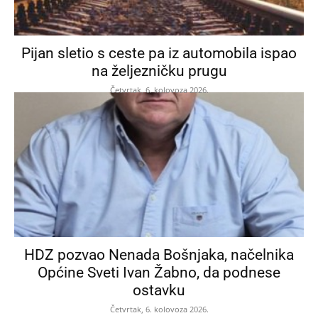
Pijan sletio s ceste pa iz automobila ispao
na željezničku prugu
Četvrtak, 6. kolovoza 2026.
HDZ pozvao Nenada Bošnjaka, načelnika
Općine Sveti Ivan Žabno, da podnese
ostavku
Četvrtak, 6. kolovoza 2026.