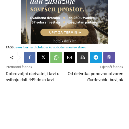
TAGS
davor bernardić
hdz
darko sobota
miroslav škoro
Prethodni članak
Sljedeći članak
Dobrovoljni darivatelji krvi u
Od četvrtka ponovno otvoren
svibnju dali 449 doza krvi
đurđevački buvljak