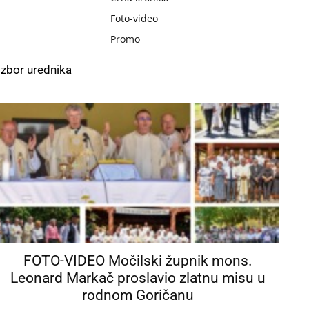
Foto-video
Promo
Izbor urednika
FOTO-VIDEO Močilski župnik mons.
Leonard Markač proslavio zlatnu misu u
rodnom Goričanu