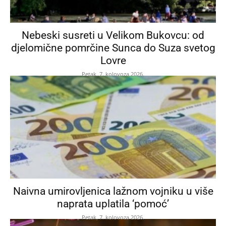
Nebeski susreti u Velikom Bukovcu: od
djelomične pomrčine Sunca do Suza svetog
Lovre
Petak, 7. kolovoza 2026.
Naivna umirovljenica lažnom vojniku u više
naprata uplatila ‘pomoć’
Petak, 7. kolovoza 2026.