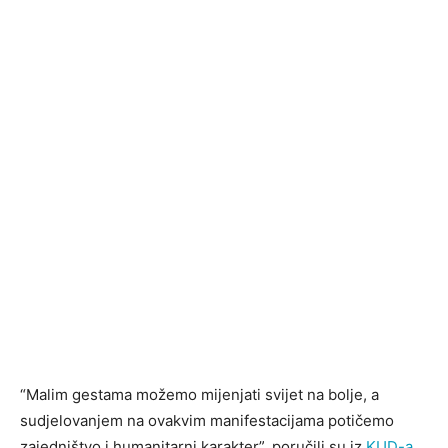
“Malim gestama možemo mijenjati svijet na bolje, a
sudjelovanjem na ovakvim manifestacijama potičemo
zajedništvo i humanitarni karakter”, poručili su iz
KUD-a