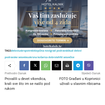
TAGS
delovi
uskrs
potrebiti
općina novigrad podravski
kud delovi
podravske sesvete
uskrsna košarica dobrote
hfd sesvečice
Prethodni članak
Sljedeći članak
Provalili u devet vikendica,
FOTO Građani u Koprivnici
krali sve što im se našlo pod
uživali u slasnim ribicama
rukom