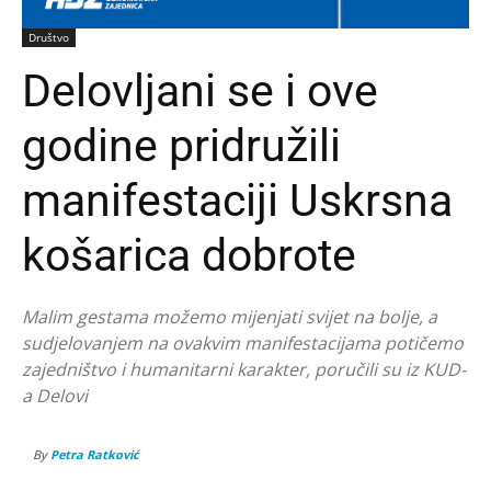
Društvo
Delovljani se i ove
godine pridružili
manifestaciji Uskrsna
košarica dobrote
Malim gestama možemo mijenjati svijet na bolje, a
sudjelovanjem na ovakvim manifestacijama potičemo
zajedništvo i humanitarni karakter, poručili su iz KUD-
a Delovi
By
Petra Ratković