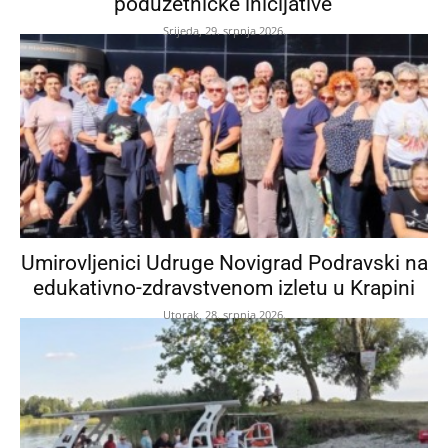
poduzetničke inicijative’
Srijeda, 29. srpnja 2026.
Umirovljenici Udruge Novigrad Podravski na
edukativno-zdravstvenom izletu u Krapini
Utorak, 28. srpnja 2026.