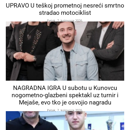
UPRAVO U teškoj prometnoj nesreći smrtno
stradao motociklist
Petak, 7. kolovoza 2026.
NAGRADNA IGRA U subotu u Kunovcu
nogometno-glazbeni spektakl uz turnir i
Mejaše, evo tko je osvojio nagradu
Petak, 7. kolovoza 2026.