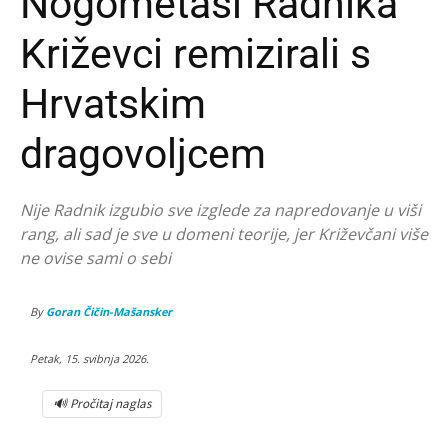
Nogometaši Radnika
Križevci remizirali s
Hrvatskim
dragovoljcem
Nije Radnik izgubio sve izglede za napredovanje u viši
rang, ali sad je sve u domeni teorije, jer Križevčani više
ne ovise sami o sebi
By
Goran Čičin-Mašansker
Petak, 15. svibnja 2026.
🔊 Pročitaj naglas