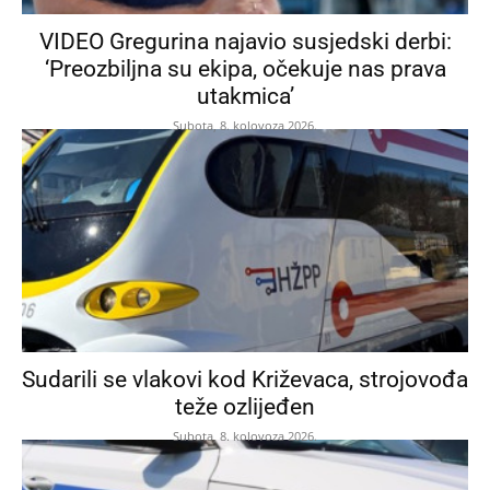
VIDEO Gregurina najavio susjedski derbi:
‘Preozbiljna su ekipa, očekuje nas prava
utakmica’
Subota, 8. kolovoza 2026.
Sudarili se vlakovi kod Križevaca, strojovođa
teže ozlijeđen
Subota, 8. kolovoza 2026.