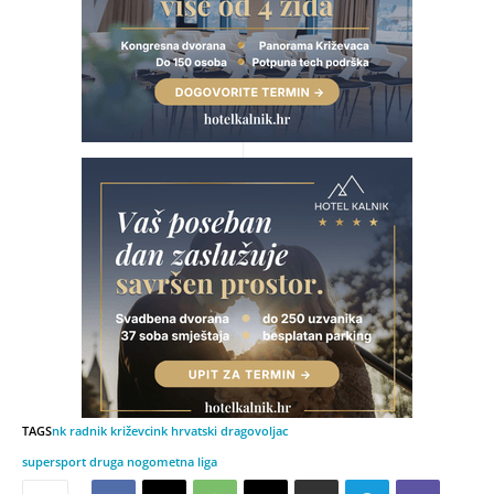
TAGS
nk radnik križevci
nk hrvatski dragovoljac
supersport druga nogometna liga