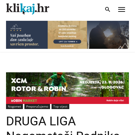
Nogomet
Preporučujemo
Top vijest
DRUGA LIGA