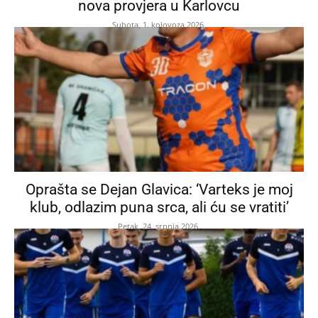
nova provjera u Karlovcu
Subota, 1. kolovoza 2026.
Oprašta se Dejan Glavica: ‘Varteks je moj
klub, odlazim puna srca, ali ću se vratiti’
Petak, 24. srpnja 2026.