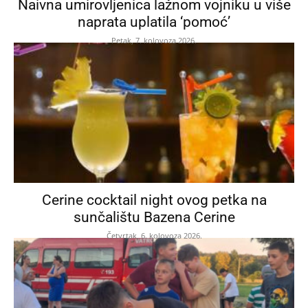
Naivna umirovljenica lažnom vojniku u više
naprata uplatila ‘pomoć’
Petak, 7. kolovoza 2026.
Cerine cocktail night ovog petka na
sunčalištu Bazena Cerine
Četvrtak, 6. kolovoza 2026.