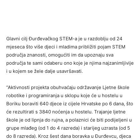
Glavni cilj Đurđevačkog STEM-a je u razdoblju od 24
mjeseca što više djeci i mladima približiti pojam STEM
područja znanosti, omogućiti im da upoznaju sva
područja te sami odaberu ono koje je njima najzanimljivije
i u kojem se žele dalje usavršavati.
“Aktivnosti projekta obuhvaćaju održavanje Ljetne škole
robotike i programiranja u sklopu koje će u hostelu u
Boriku boraviti 640 djece iz cijele Hrvatske po 6 dana, što
će rezultirati s 3840 noćenja u hostelu. Trajanje ljetne
škole je od lipnja do rujna, a polaznici će biti podijeljeni u
grupe mlađeg (od 1 do 4 razreda) i starijeg uzrasta (od 5
do 8 razreda). Kroz šest dana boravka u Đurđevcu, djeca