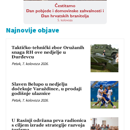
Najnovije objave
Taktičko-tehnički zbor Oružanih
snaga RH ove nedjelje u
Đurđevcu
Petak, 7. kolovoza 2026.
Slaven Belupo u nedjelju
dočekuje Varaždince, u prodaji
godišnje ulaznice
Petak, 7. kolovoza 2026.
U Rasinji održana prva radionica
s ciljem izrade strategije razvoja
turizma