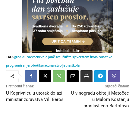
TAGS
grad đurđevac
hrvoje janči
sveučilište sjever
stem
škola robotike
programiranje
robotika
računarstvo
ljetna škola
Prethodni članak
Sljedeći članak
U Koprivnicu u utorak dolazi
U vinogradu obitelji Matočec
ministar zdravstva Vili Beroš
u Malom Kostanju
proslavljeno Bartolovo