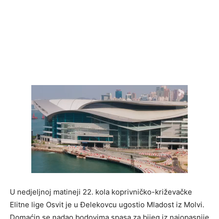
U nedjeljnoj matineji 22. kola koprivničko-križevačke
Elitne lige Osvit je u Đelekovcu ugostio Mladost iz Molvi.
Domaćin se nadao bodovima spasa za bijeg iz najopasnije