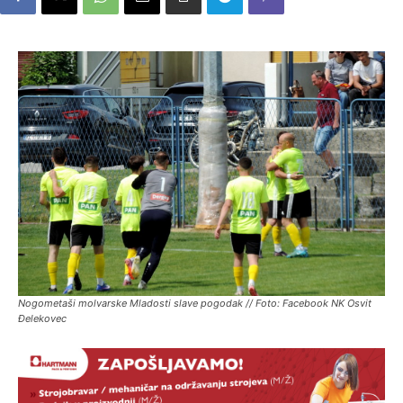
Nogometaši molvarske Mladosti slave pogodak // Foto: Facebook NK Osvit
Đelekovec