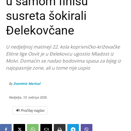
u samom finišu
susreta šokirali
Đelekovčane
U nedjeljnoj matineji 22. kola koprivničko-križevačke
Elitne lige Osvit je u Đelekovcu ugostio Mladost iz
Molvi. Domaćin se nadao bodovima spasa za bijeg iz
najopasnije zone, ali u tome nije uspio
By
Zvonimir Markač
Nedjelja, 10. svibnja 2026.
🔊 Pročitaj naglas