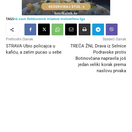
TAGS
nk osvit đelekovec
nk mladost molve
elitna liga
Prethodni članak
Sljedeći članak
STRAVA Ubio policajca u
TREĆA ŽNL Drava iz Selnice
kafiću, a zatim pucao u sebe
Podravske protiv
Botinovčana napravila još
jedan veliki korak prema
naslovu prvaka