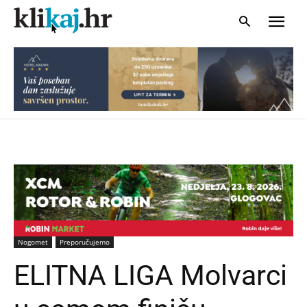
Nogomet
Preporučujemo
ELITNA LIGA Molvarci