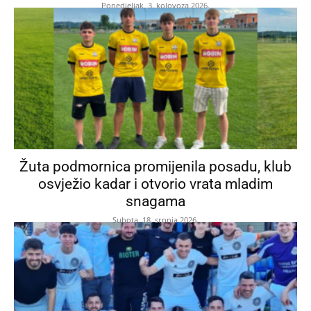
Ponedjeljak, 3. kolovoza 2026.
Žuta podmornica promijenila posadu, klub
osvježio kadar i otvorio vrata mladim
snagama
Subota, 18. srpnja 2026.