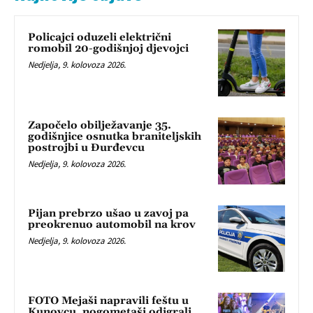
Policajci oduzeli električni
romobil 20-godišnjoj djevojci
Nedjelja, 9. kolovoza 2026.
Započelo obilježavanje 35.
godišnjice osnutka braniteljskih
postrojbi u Đurđevcu
Nedjelja, 9. kolovoza 2026.
Pijan prebrzo ušao u zavoj pa
preokrenuo automobil na krov
Nedjelja, 9. kolovoza 2026.
FOTO Mejaši napravili feštu u
Kunovcu, nogometaši odigrali