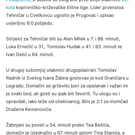
kola
koprivničko-križevačke Elitne lige. Lider prvenstva
Tehničar u Cvetkovcu ugostio je Prugovac i upisao
uvjerljivu 6:0 pobjedu.
Strijelci za Tehničar bili su Alen Milek u 7. i 88. minuti,
Luka Ernečić u 31., Tomislav Hudak u 41. i 83. minuti te
Ivan Delić u 64. minuti.
U drugoj subotnjoj utakmici drugoplasirani Tomislav
Radnik iz Svetog Ivana Žabna gostovao je kod Graničara u
Legradu. Domaćin se grčevito bori za opstanak i važan im
je svaki bod, ali gosti su ipak bili favoriti. Tu ulogu su i
opravdali, iako teže od očekivanog. Bilo je 2:1 za momčad
Dražena Kemenovića.
Žabnjani su poveli u 54. minuti preko Tea Bešića,
domaćin je izjednačio u 67. minuti golom Tina Stanića, a