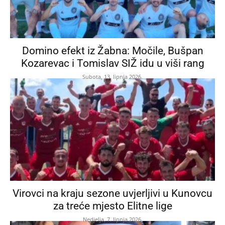
Domino efekt iz Žabna: Močile, Bušpan
Kozarevac i Tomislav SIŽ idu u viši rang
Subota, 13. lipnja 2026.
Virovci na kraju sezone uvjerljivi u Kunovcu
za treće mjesto Elitne lige
Nedjelja, 7. lipnja 2026.