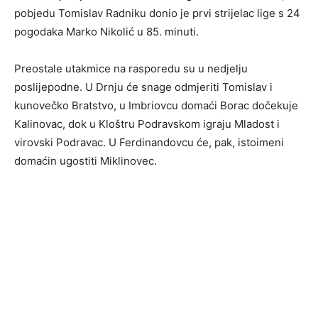
pobjedu Tomislav Radniku donio je prvi strijelac lige s 24
pogodaka Marko Nikolić u 85. minuti.
Preostale utakmice na rasporedu su u nedjelju
poslijepodne. U Drnju će snage odmjeriti
Tomislav
i
kunovečko
Bratstvo, u
Imbriovcu domaći
Borac
dočekuje
Kalinovac
, dok u Kloštru Podravskom igraju
Mladost
i
virovski
Podravac
. U Ferdinandovcu će, pak, istoimeni
domaćin ugostiti
Miklinovec
.