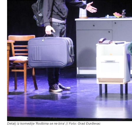
Detalj iz komedije 'Rodbina se ne bira' // Foto: Grad Đurđevac