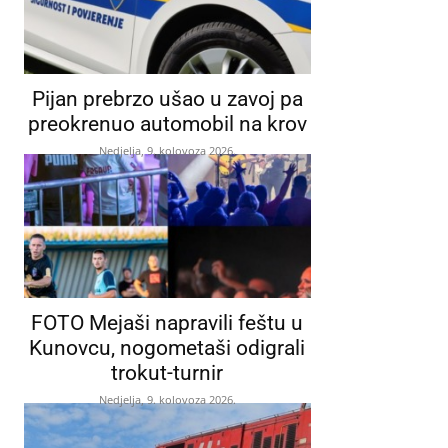
Pijan prebrzo ušao u zavoj pa
preokrenuo automobil na krov
Nedjelja, 9. kolovoza 2026.
FOTO Mejaši napravili feštu u
Kunovcu, nogometaši odigrali
trokut-turnir
Nedjelja, 9. kolovoza 2026.