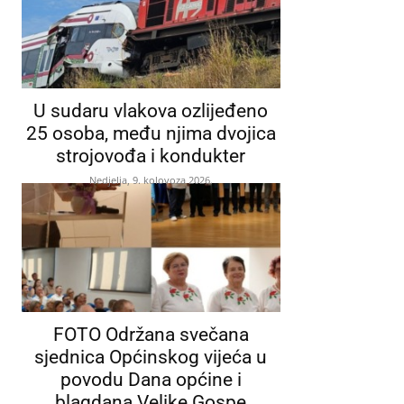
U sudaru vlakova ozlijeđeno
25 osoba, među njima dvojica
strojovođa i kondukter
Nedjelja, 9. kolovoza 2026.
FOTO Održana svečana
sjednica Općinskog vijeća u
povodu Dana općine i
blagdana Velike Gospe