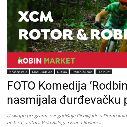
Iz našeg kraja
Grad Đurđevac
Kultura
Preporučujemo
Top vijest
FOTO Komedija ‘Rodbina
nasmijala đurđevačku 
U sklopu programa ovogodišnje Picokijade u Domu kultu
ne bira", autora Vida Baloga i Frana Bosanca