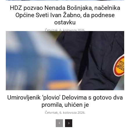
HDZ pozvao Nenada Bošnjaka, načelnika
Općine Sveti Ivan Žabno, da podnese
ostavku
Četvrtak, 6. kolovoza 2026.
Umirovljenik ‘plovio’ Delovima s gotovo dva
promila, uhićen je
Četvrtak, 6. kolovoza 2026.