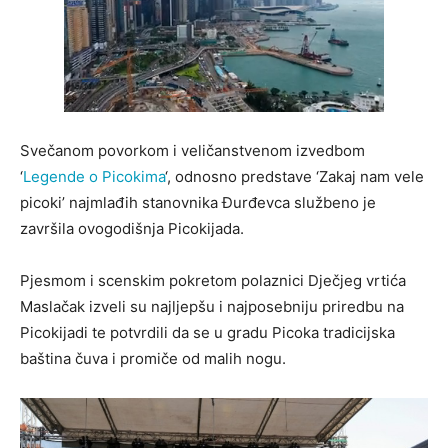
Svečanom povorkom i veličanstvenom izvedbom
‘
Legende o Picokima
‘, odnosno predstave ‘Zakaj nam vele
picoki’ najmlađih stanovnika Đurđevca službeno je
završila ovogodišnja Picokijada.
Pjesmom i scenskim pokretom polaznici Dječjeg vrtića
Maslačak izveli su najljepšu i najposebniju priredbu na
Picokijadi te potvrdili da se u gradu Picoka tradicijska
baština čuva i promiče od malih nogu.