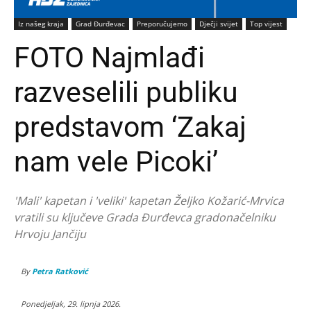
Iz našeg kraja
Grad Đurđevac
Preporučujemo
Dječji svijet
Top vijest
FOTO Najmlađi
razveselili publiku
predstavom ‘Zakaj
nam vele Picoki’
'Mali' kapetan i 'veliki' kapetan Željko Kožarić-Mrvica
vratili su ključeve Grada Đurđevca gradonačelniku
Hrvoju Jančiju
By
Petra Ratković
Ponedjeljak, 29. lipnja 2026.