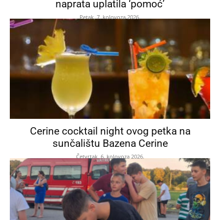
naprata uplatila ‘pomoć’
Petak, 7. kolovoza 2026.
Cerine cocktail night ovog petka na
sunčalištu Bazena Cerine
Četvrtak, 6. kolovoza 2026.