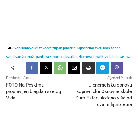
TAGS
koprivničko-križevačka županija
mario rajn
općina sveti ivan žabno
sveti ivan žabno
županijska smotra pjevačkih zborova i malih vokalnih sastava
Prethodni članak
Sljedeći članak
FOTO Na Peskima
U energetsku obnovu
proslavljen blagdan svetog
koprivničke Osnovne škole
Vida
‘Đuro Ester’ uloženo više od
dva milijuna eura