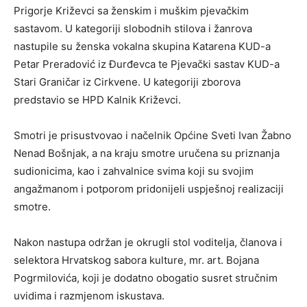
Prigorje Križevci sa ženskim i muškim pjevačkim
sastavom. U kategoriji slobodnih stilova i žanrova
nastupile su ženska vokalna skupina Katarena KUD-a
Petar Preradović iz Đurđevca te Pjevački sastav KUD-a
Stari Graničar iz Cirkvene. U kategoriji zborova
predstavio se HPD Kalnik Križevci.
Smotri je prisustvovao i načelnik Općine Sveti Ivan Žabno
Nenad Bošnjak, a na kraju smotre uručena su priznanja
sudionicima, kao i zahvalnice svima koji su svojim
angažmanom i potporom pridonijeli uspješnoj realizaciji
smotre.
Nakon nastupa održan je okrugli stol voditelja, članova i
selektora Hrvatskog sabora kulture, mr. art. Bojana
Pogrmilovića, koji je dodatno obogatio susret stručnim
uvidima i razmjenom iskustava.