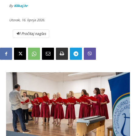
By
Klikaj.hr
Utorak, 16. lipnja 2026.
🔊 Pročitaj naglas