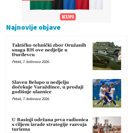
Najnovije objave
Taktičko-tehnički zbor Oružanih
snaga RH ove nedjelje u
Đurđevcu
Petak, 7. kolovoza 2026.
Slaven Belupo u nedjelju
dočekuje Varaždince, u prodaji
godišnje ulaznice
Petak, 7. kolovoza 2026.
U Rasinji održana prva radionica
s ciljem izrade strategije razvoja
turizma