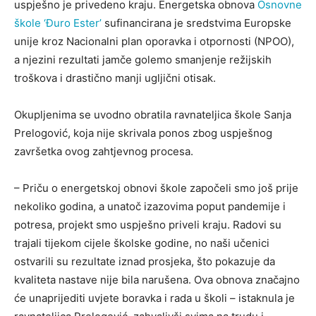
uspješno je privedeno kraju. Energetska obnova
Osnovne
škole ‘Đuro Ester’
sufinancirana je sredstvima Europske
unije kroz Nacionalni plan oporavka i otpornosti (NPOO),
a njezini rezultati jamče golemo smanjenje režijskih
troškova i drastično manji ugljični otisak.
Okupljenima se uvodno obratila ravnateljica škole Sanja
Prelogović, koja nije skrivala ponos zbog uspješnog
završetka ovog zahtjevnog procesa.
– Priču o energetskoj obnovi škole započeli smo još prije
nekoliko godina, a unatoč izazovima poput pandemije i
potresa, projekt smo uspješno priveli kraju. Radovi su
trajali tijekom cijele školske godine, no naši učenici
ostvarili su rezultate iznad prosjeka, što pokazuje da
kvaliteta nastave nije bila narušena. Ova obnova značajno
će unaprijediti uvjete boravka i rada u školi – istaknula je