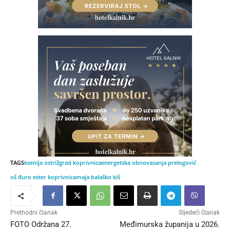
TAGS
ksenija ostriž
grad koprivnica
energetska obnova
sanja prelogović
oš đuro ester koprivnica
maja balaško kiš
Prethodni članak
Sljedeći članak
FOTO Održana 27.
Međimurska županija u 2026.