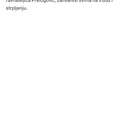
ravnateljica Prelogović, zahvalivši svima na trudu i
strpljenju.