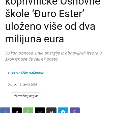
koprivničke Osnovne
škole ‘Đuro Ester’
uloženo više od dva
milijuna eura
Nakon obnove, udio energije iz obnovljivih izvora u
školi iznosit će čak 47 posto
By
Goran Čičin-Mašansker
Utorak, 16. lipnja 2026.
🔊 Pročitaj naglas