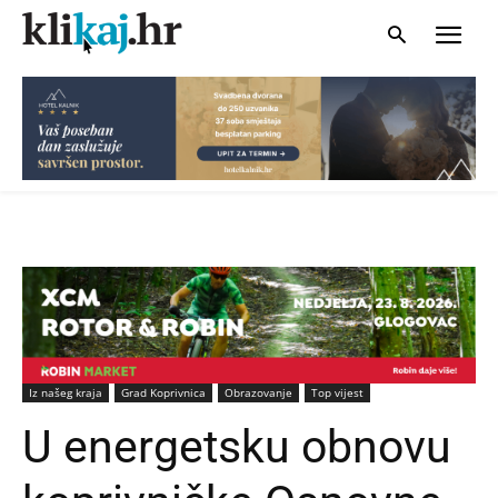
Iz našeg kraja
Grad Koprivnica
Obrazovanje
Top vijest
U energetsku obnovu