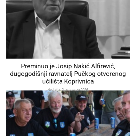
Preminuo je Josip Nakić Alfirević,
dugogodišnji ravnatelj Pučkog otvorenog
učilišta Koprivnica
Nedjelja, 2. kolovoza 2026.