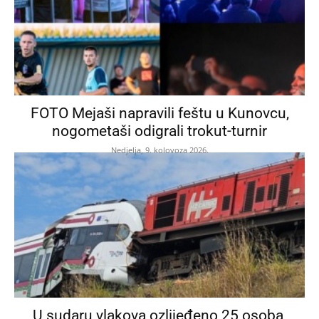
FOTO Mejaši napravili feštu u Kunovcu,
nogometaši odigrali trokut-turnir
Nedjelja, 9. kolovoza 2026.
U sudaru vlakova ozlijeđeno 25 osoba,