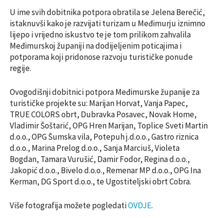
U ime svih dobitnika potpora obratila se Jelena Berečić,
istaknuvši kako je razvijati turizam u Međimurju iznimno
lijepo i vrijedno iskustvo te je tom prilikom zahvalila
Međimurskoj županiji na dodijeljenim poticajima i
potporama koji pridonose razvoju turističke ponude
regije.
Ovogodišnji dobitnici potpora Međimurske županije za
turističke projekte su: Marijan Horvat, Vanja Papec,
TRUE COLORS obrt, Dubravka Posavec, Novak Home,
Vladimir Šoštarić, OPG Hren Marijan, Toplice Sveti Martin
d.o.o., OPG Šumska vila, Potepuh j.d.o.o., Gastro riznica
d.o.o., Marina Prelog d.o.o., Sanja Marciuš, Violeta
Bogdan, Tamara Vurušić, Damir Fodor, Regina d.o.o.,
Jakopić d.o.o., Bivelo d.o.o., Remenar MP d.o.o., OPG Ina
Kerman, DG Sport d.o.o., te Ugostiteljski obrt Cobra.
Više fotografija možete pogledati
OVDJE
.