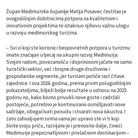
Župan Međimurske županije Matija Posavec čestitao je
ovogodišnjim dobitnicima potpora na kvalitetnim i
inovativnim projektima te istaknuo njihovu važnu ulogu
u razvoju međimurskog turizma.
– Svi vi koji ste korisnici bespovratnih potpora u turizmu
imate značajan utjecaj na ukupni razvoj Međimurja.
Svojim radom, povezanošću i doprinosom jačate ne samo
turistički sektor, već i brojne druge društvene i
gospodarske segmente, jer turizam potiče rast čitave
zajednice. I ova 2026. godina, prema prvim polugodišnjim
pokazateljima, bilježi bolje rezultate u odnosu na 2025.
godinu no, kako bismo privukli nove goste i zadržali
postojeće, potrebno je kontinuirano osmišljavati nove
sadržaje, obogaćivati ponudu i stvarati nova iskustva. I
zato zahvaljujem svima vama jer upravo ste vi ti koji
živite svoju priču, razvijate je i prenosite dalje, čineći
Međimurje prepoznatljivom i privlačnom destinacijom –