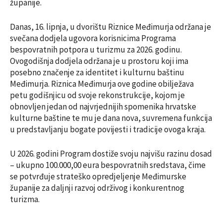
županije.
Danas, 16. lipnja, u dvorištu Riznice Međimurja održana je
svečana dodjela ugovora korisnicima Programa
bespovratnih potpora u turizmu za 2026. godinu.
Ovogodišnja dodjela održana je u prostoru koji ima
posebno značenje za identitet i kulturnu baštinu
Međimurja. Riznica Međimurja ove godine obilježava
petu godišnjicu od svoje rekonstrukcije, kojom je
obnovljen jedan od najvrjednijih spomenika hrvatske
kulturne baštine te mu je dana nova, suvremena funkcija
u predstavljanju bogate povijesti i tradicije ovoga kraja.
U 2026. godini Program dostiže svoju najvišu razinu dosad
– ukupno 100.000,00 eura bespovratnih sredstava, čime
se potvrđuje strateško opredjeljenje Međimurske
županije za daljnji razvoj održivog i konkurentnog
turizma.