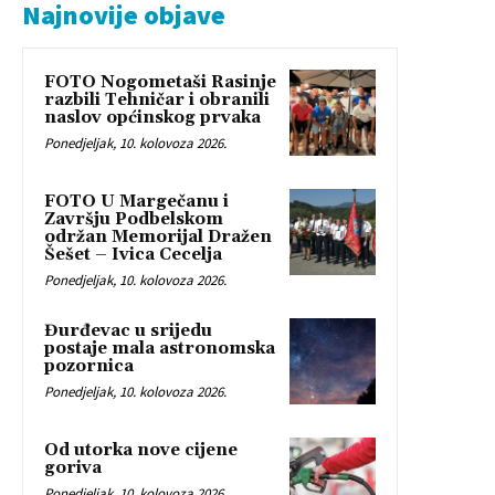
Najnovije objave
FOTO Nogometaši Rasinje
razbili Tehničar i obranili
naslov općinskog prvaka
Ponedjeljak, 10. kolovoza 2026.
FOTO U Margečanu i
Završju Podbelskom
održan Memorijal Dražen
Šešet – Ivica Cecelja
Ponedjeljak, 10. kolovoza 2026.
Đurđevac u srijedu
postaje mala astronomska
pozornica
Ponedjeljak, 10. kolovoza 2026.
Od utorka nove cijene
goriva
Ponedjeljak, 10. kolovoza 2026.