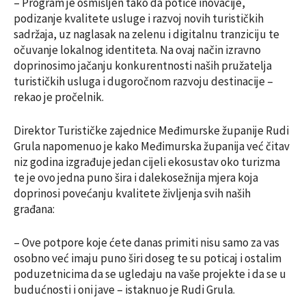
– Program je osmišljen tako da potiče inovacije,
podizanje kvalitete usluge i razvoj novih turističkih
sadržaja, uz naglasak na zelenu i digitalnu tranziciju te
očuvanje lokalnog identiteta. Na ovaj način izravno
doprinosimo jačanju konkurentnosti naših pružatelja
turističkih usluga i dugoročnom razvoju destinacije –
rekao je pročelnik.
Direktor Turističke zajednice Međimurske županije Rudi
Grula napomenuo je kako Međimurska županija već čitav
niz godina izgrađuje jedan cijeli ekosustav oko turizma
te je ovo jedna puno šira i dalekosežnija mjera koja
doprinosi povećanju kvalitete življenja svih naših
građana:
– Ove potpore koje ćete danas primiti nisu samo za vas
osobno već imaju puno širi doseg te su poticaj i ostalim
poduzetnicima da se ugledaju na vaše projekte i da se u
budućnosti i oni jave – istaknuo je Rudi Grula.