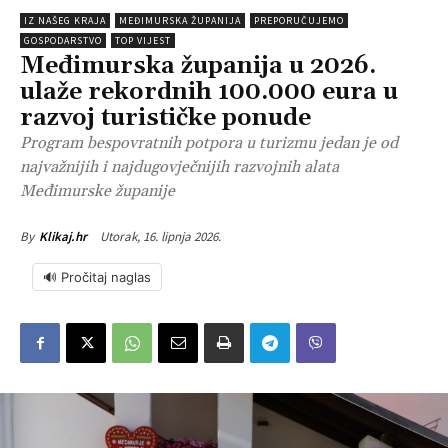
IZ NAŠEG KRAJA
MEĐIMURSKA ŽUPANIJA
PREPORUČUJEMO
GOSPODARSTVO
TOP VIJEST
Međimurska županija u 2026.
ulaže rekordnih 100.000 eura u
razvoj turističke ponude
Program bespovratnih potpora u turizmu jedan je od
najvažnijih i najdugovječnijih razvojnih alata
Međimurske županije
Utorak, 16. lipnja 2026.
By
Klikaj.hr
🔊 Pročitaj naglas