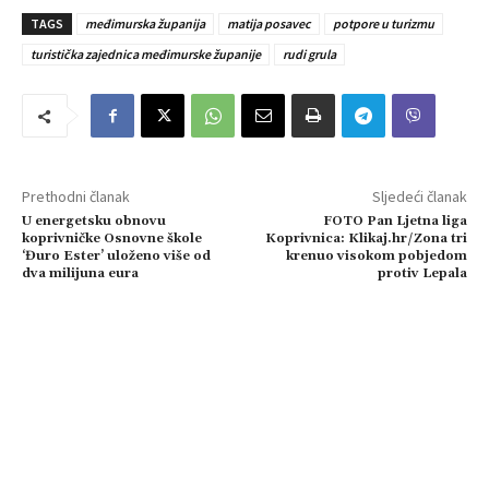
TAGS
međimurska županija
matija posavec
potpore u turizmu
turistička zajednica međimurske županije
rudi grula
Prethodni članak
Sljedeći članak
U energetsku obnovu
FOTO Pan Ljetna liga
koprivničke Osnovne škole
Koprivnica: Klikaj.hr/Zona tri
‘Đuro Ester’ uloženo više od
krenuo visokom pobjedom
dva milijuna eura
protiv Lepala