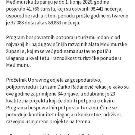
Međimursku županiju je do 1. lipnja 2026. godine
posjetilo 41.766 turista, koji su ostvarili 98.441 noćenja,
usporedbe radi u istom periodu prošle godine ostvareno
je 37.088 dolazaka s 89.883 noćenja.
Program bespovratnih potpora u turizmu jedan je od
najvažnijih i najdugovječnijih razvojnih alata Međimurske
županije, kojim se već godinama sustavno potiču
ulaganja u kvalitetu i raznolikost turističke ponude u
Međimurju.
Pročelnik Upravnog odjela za gospodarstvo,
poljoprivredu i turizam Darko Radanović rekao je kako su
ove godine zaprimljene 34 prijave, a odabrano je 23
kvalitetna projekta koji će dobiti potporu u okviru
Programa bespovratnih potpora u turizmu. Čime se
potvrđuje kontinuitet ulaganja u konkretne, održive i
razvojno usmjerene projekte na terenu.