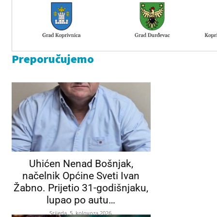
Preporučujemo
Uhićen Nenad Bošnjak,
načelnik Općine Sveti Ivan
Žabno. Prijetio 31-godišnjaku,
lupao po autu…
Srijeda, 5. kolovoza 2026.