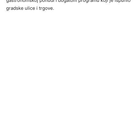
gastronomskoj ponudi i bogatom programu koji je ispunio
gradske ulice i trgove.