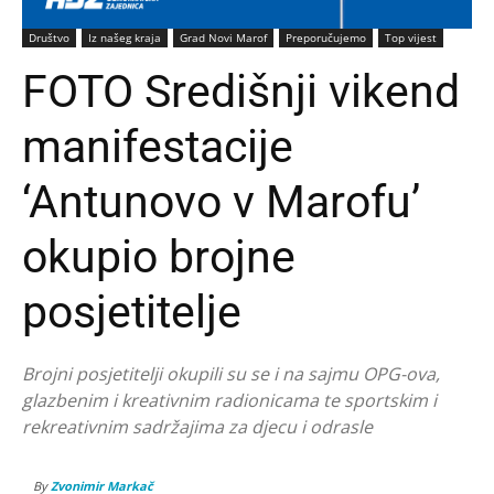
Društvo
Iz našeg kraja
Grad Novi Marof
Preporučujemo
Top vijest
FOTO Središnji vikend
manifestacije
‘Antunovo v Marofu’
okupio brojne
posjetitelje
Brojni posjetitelji okupili su se i na sajmu OPG-ova,
glazbenim i kreativnim radionicama te sportskim i
rekreativnim sadržajima za djecu i odrasle
By
Zvonimir Markač