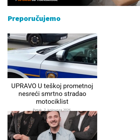
Preporučujemo
UPRAVO U teškoj prometnoj
nesreći smrtno stradao
motociklist
Petak, 7. kolovoza 2026.