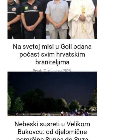
Na svetoj misi u Goli odana
počast svim hrvatskim
braniteljima
Petak, 7. kolovoza 2026.
Nebeski susreti u Velikom
Bukovcu: od djelomične
pomrčine Sunca do Suza