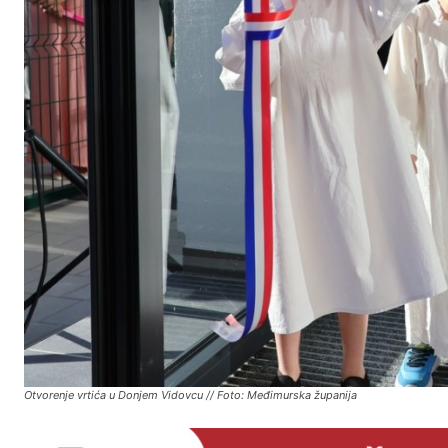
Otvorenje vrtića u Donjem Vidovcu // Foto: Međimurska županija