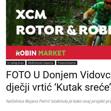
Iz našeg kraja
Međimurska županija
Preporučujemo
FOTO U Donjem Vidovcu
dječji vrtić ‘Kutak sreće’
Načelnica Bojana Petrić istaknula je kako ovaj projekt pr