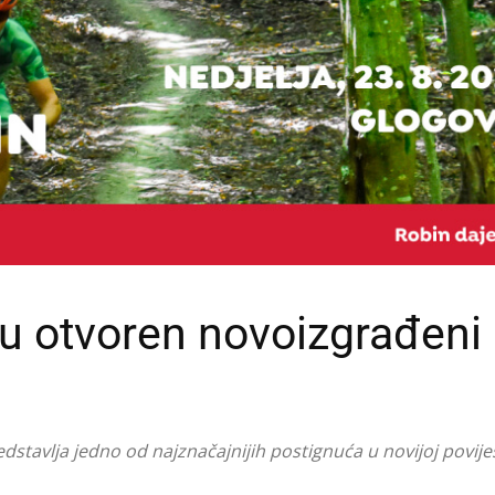
 otvoren novoizgrađeni
edstavlja jedno od najznačajnijih postignuća u novijoj povije