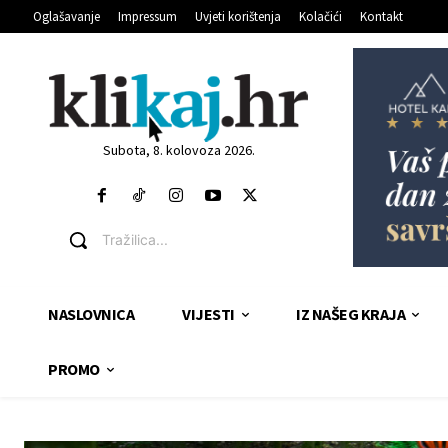
Oglašavanje
Impressum
Uvjeti korištenja
Kolačići
Kontakt
Subota, 8. kolovoza 2026.
Tražilica...
NASLOVNICA
VIJESTI
IZ NAŠEG KRAJA
PROMO