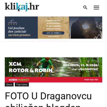
Vjera
Top vijest
FOTO U Draganovcu