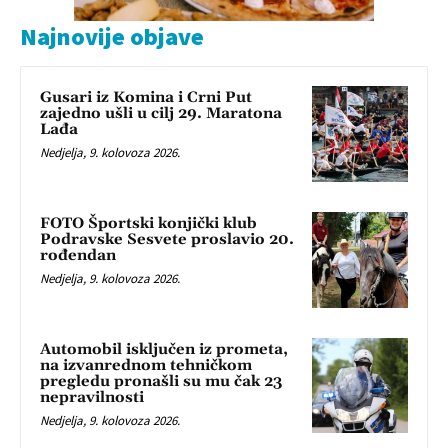
Najnovije objave
Gusari iz Komina i Crni Put
zajedno ušli u cilj 29. Maratona
Lađa
Nedjelja, 9. kolovoza 2026.
FOTO Športski konjički klub
Podravske Sesvete proslavio 20.
rođendan
Nedjelja, 9. kolovoza 2026.
Automobil isključen iz prometa,
na izvanrednom tehničkom
pregledu pronašli su mu čak 23
nepravilnosti
Nedjelja, 9. kolovoza 2026.