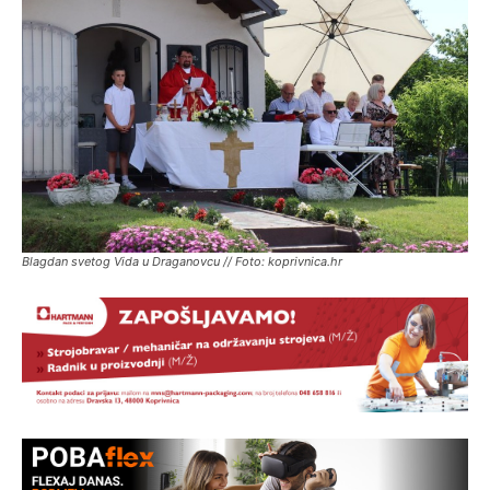
Blagdan svetog Vida u Draganovcu // Foto: koprivnica.hr