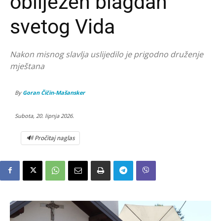
obilježen blagdan
svetog Vida
Nakon misnog slavlja uslijedilo je prigodno druženje
mještana
By
Goran Čičin-Mašansker
Subota, 20. lipnja 2026.
🔊 Pročitaj naglas