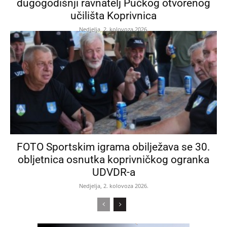
dugogodišnji ravnatelj Pučkog otvorenog
učilišta Koprivnica
Nedjelja, 2. kolovoza 2026.
FOTO Sportskim igrama obilježava se 30.
obljetnica osnutka koprivničkog ogranka
UDVDR-a
Nedjelja, 2. kolovoza 2026.