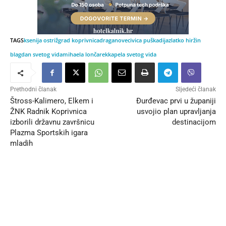
TAGS
ksenija ostriž
grad koprivnica
draganovec
ivica puškadija
zlatko hiržin
blagdan svetog vida
mihaela lončarek
kapela svetog vida
Prethodni članak
Sljedeći članak
Štross-Kalimero, Elkem i
Đurđevac prvi u županiji
ŽNK Radnik Koprivnica
usvojio plan upravljanja
izborili državnu završnicu
destinacijom
Plazma Sportskih igara
mladih