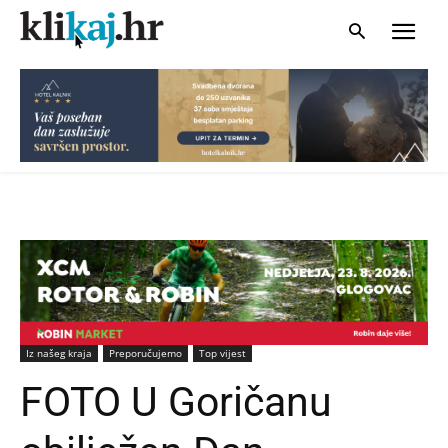
Iz našeg kraja
Preporučujemo
Top vijest
FOTO U Goričanu