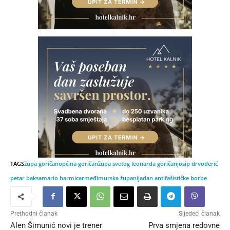
TAGS
župa goričan
općina goričan
župa svetog leonarda goričan
josip drvoderić
petar baksa
mario harmicar
međimurska županija
dan antifašističke borbe
Prethodni članak
Sljedeći članak
Alen Šimunić novi je trener
Prva smjena redovne