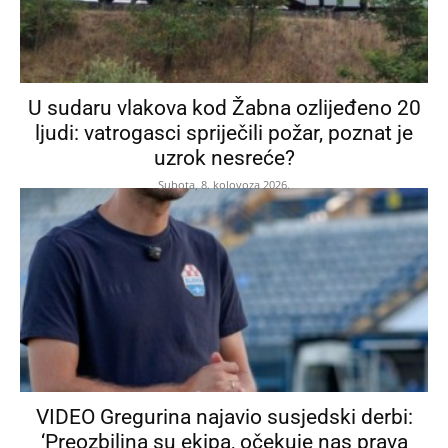
U sudaru vlakova kod Žabna ozlijeđeno 20
ljudi: vatrogasci spriječili požar, poznat je
uzrok nesreće?
Subota, 8. kolovoza 2026.
VIDEO Gregurina najavio susjedski derbi:
‘Preozbiljna su ekipa, očekuje nas prava