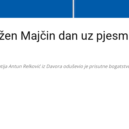
žen Majčin dan uz pjesm
atija Antun Relković iz Davora oduševio je prisutne bogatst