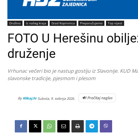
Društvo
Iz našeg kraja
Grad Koprivnica
Preporučujemo
Top vijest
FOTO U Herešinu obilje
druženje
Vrhunac večeri bio je nastup gostiju iz Slavonije. KUD M
slavonske tradicije, pjesmom i plesom
🔊 Pročitaj naglas
By
Klikaj.hr
Subota, 9. svibnja 2026.