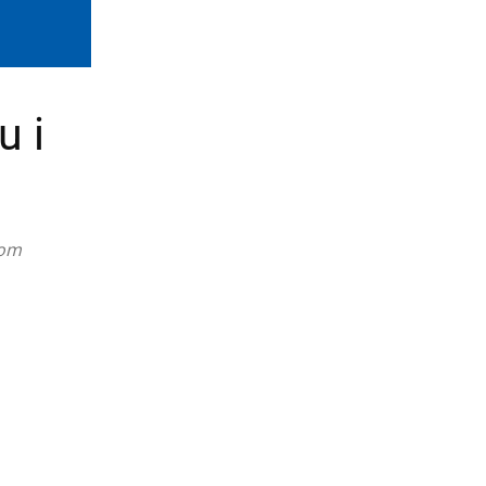
u i
vom