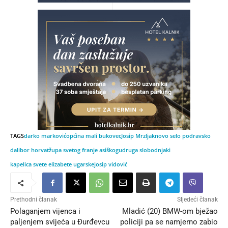
TAGS
darko marković
općina mali bukovec
Josip Mrzljak
novo selo podravsko
dalibor horvat
župa svetog franje asiškog
udruga slobodnjaki
kapelica svete elizabete ugarske
josip vidović
Prethodni članak
Sljedeći članak
Polaganjem vijenca i
Mladić (20) BMW-om bježao
paljenjem svijeća u Đurđevcu
policiji pa se namjerno zabio