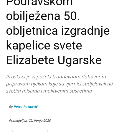
Podravskom
obilježena 50.
obljetnica izgradnje
kapelice svete
Elizabete Ugarske
Proslava je započela trodnevnom duhovnom
pripravom tijekom koje su vjernici sudjelovali na
svetim misama i molitvenim susretima
By
Petra Ratković
Ponedjeljak, 22. lipnja 2026.