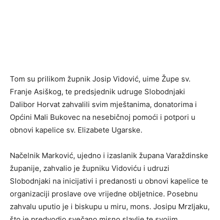
Tom su prilikom župnik Josip Vidović, uime Župe sv.
Franje Asiškog, te predsjednik udruge Slobodnjaki
Dalibor Horvat zahvalili svim mještanima, donatorima i
Općini Mali Bukovec na nesebičnoj pomoći i potpori u
obnovi kapelice sv. Elizabete Ugarske.
Načelnik Marković, ujedno i izaslanik župana Varaždinske
županije, zahvalio je župniku Vidoviću i udruzi
Slobodnjaki na inicijativi i predanosti u obnovi kapelice te
organizaciji proslave ove vrijedne obljetnice. Posebnu
zahvalu uputio je i biskupu u miru, mons. Josipu Mrzljaku,
što je predvodio svečano misno slavlje te svojim