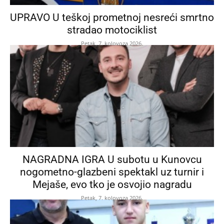
UPRAVO U teškoj prometnoj nesreći smrtno
stradao motociklist
Petak, 7. kolovoza 2026.
NAGRADNA IGRA U subotu u Kunovcu
nogometno-glazbeni spektakl uz turnir i
Mejaše, evo tko je osvojio nagradu
Petak, 7. kolovoza 2026.