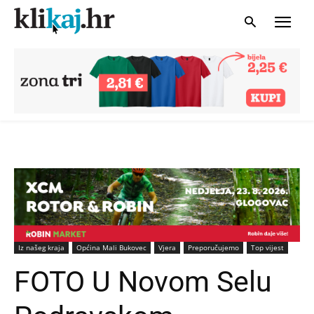
Iz našeg kraja
Općina Mali Bukovec
Vjera
Preporučujemo
Top vijest
FOTO U Novom Selu