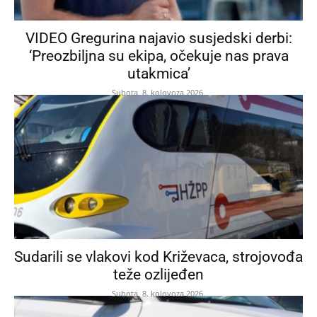
VIDEO Gregurina najavio susjedski derbi:
‘Preozbiljna su ekipa, očekuje nas prava
utakmica’
Subota, 8. kolovoza 2026.
Sudarili se vlakovi kod Križevaca, strojovođa
teže ozlijeđen
Subota, 8. kolovoza 2026.