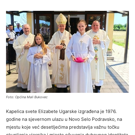
Foto: Općina Mali Bukovec
Kapelica svete Elizabete Ugarske izgrađena je 1976.
godine na sjevernom ulazu u Novo Selo Podravsko, na
mjestu koje već desetljećima predstavlja važnu točku
okupljanja vjernika i mjesto očuvanja duhovnog identiteta