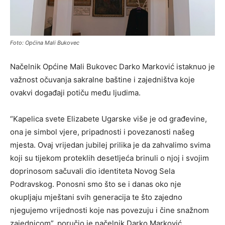
Foto: Općina Mali Bukovec
Načelnik Općine Mali Bukovec Darko Marković istaknuo je
važnost očuvanja sakralne baštine i zajedništva koje
ovakvi događaji potiču među ljudima.
“Kapelica svete Elizabete Ugarske više je od građevine,
ona je simbol vjere, pripadnosti i povezanosti našeg
mjesta. Ovaj vrijedan jubilej prilika je da zahvalimo svima
koji su tijekom proteklih desetljeća brinuli o njoj i svojim
doprinosom sačuvali dio identiteta Novog Sela
Podravskog. Ponosni smo što se i danas oko nje
okupljaju mještani svih generacija te što zajedno
njegujemo vrijednosti koje nas povezuju i čine snažnom
zajednicom”, poručio je načelnik Darko Marković.