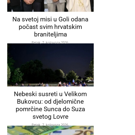
Na svetoj misi u Goli odana
počast svim hrvatskim
braniteljima
Petak, 7. kolovoza 2026.
Nebeski susreti u Velikom
Bukovcu: od djelomične
pomrčine Sunca do Suza
svetog Lovre
Petak, 7. kolovoza 2026.