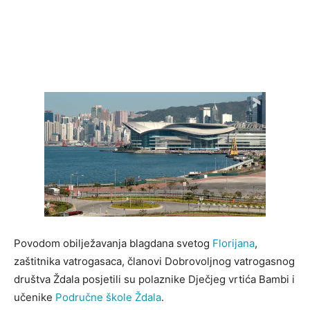
Povodom obilježavanja blagdana svetog
Florijana
,
zaštitnika vatrogasaca, članovi Dobrovoljnog vatrogasnog
društva Ždala posjetili su polaznike Dječjeg vrtića Bambi i
učenike
Područne škole Ždala
.