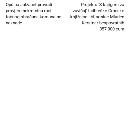
Općina Jalžabet provodi
Projektu ‘S knjigom za
provjeru nekretnina radi
zavičaj’ ludbreške Gradske
točnog obračuna komunalne
knjižnice i čitaonice Mladen
naknade
Kerstner bespovratnih
357.000 eura