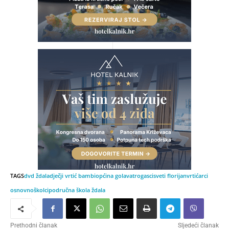
TAGS
dvd ždala
dječji vrtić bambi
općina gola
vatrogasci
sveti florijan
vrtićarci
osnovnoškolci
područna škola ždala
Prethodni članak
Sljedeći članak