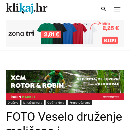
Društvo
Iz našeg kraja
Općina Gola
Preporučujemo
FOTO Veselo druženje