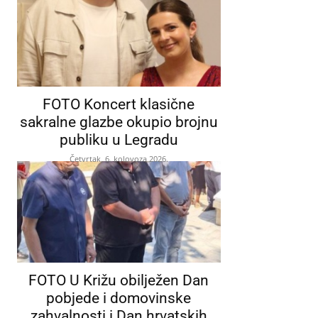
FOTO Koncert klasične
sakralne glazbe okupio brojnu
publiku u Legradu
Četvrtak, 6. kolovoza 2026.
FOTO U Križu obilježen Dan
pobjede i domovinske
zahvalnosti i Dan hrvatskih