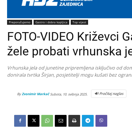
Preporučujemo
Gastro i dobra kapljica
Top vijest
FOTO-VIDEO Križevci Ga
žele probati vrhunska j
Vrhunska jela od junetine pripremljena isključivo od do
donirala tvrtka Širjan, posjetitelji mogu kušati bez ograni
🔊 Pročitaj naglas
By
Zvonimir Markač
Subota, 10. svibnja 2025.