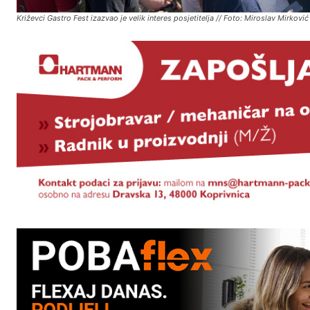
Križevci Gastro Fest izazvao je velik interes posjetitelja // Foto: Miroslav Mirković