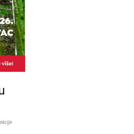
u
ekcije