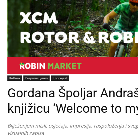
Kultura
Preporučujemo
Top vijest
Gordana Špoljar Andraš
knjižicu ‘Welcome to m
Bilježenjem misli, osjećaja, impresija, raspoloženja i sve
vizualnih zapisa