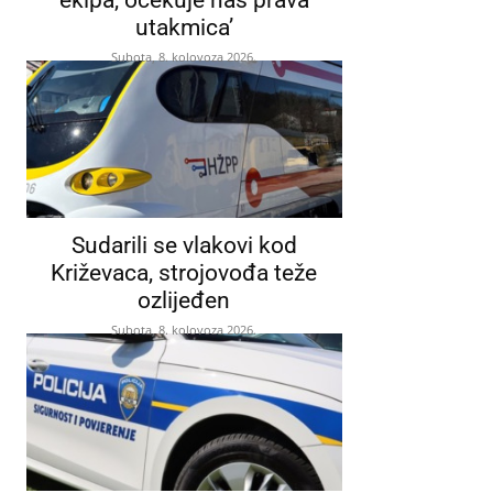
utakmica’
Subota, 8. kolovoza 2026.
Sudarili se vlakovi kod
Križevaca, strojovođa teže
ozlijeđen
Subota, 8. kolovoza 2026.