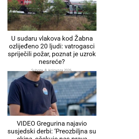
U sudaru vlakova kod Žabna
ozlijeđeno 20 ljudi: vatrogasci
spriječili požar, poznat je uzrok
nesreće?
Subota, 8. kolovoza 2026.
VIDEO Gregurina najavio
susjedski derbi: ‘Preozbiljna su
ekipa, očekuje nas prava