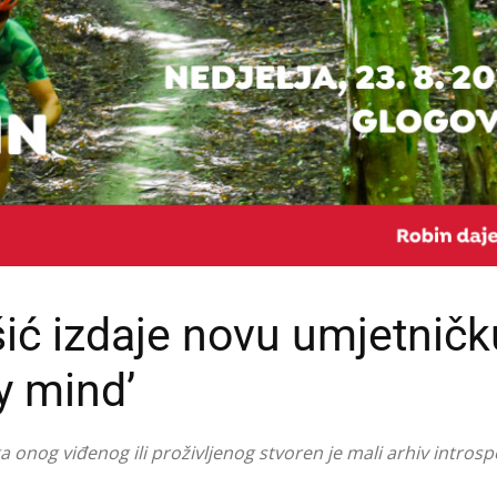
ić izdaje novu umjetničk
y mind’
ga onog viđenog ili proživljenog stvoren je mali arhiv introsp