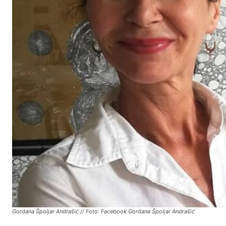
Gordana Špoljar Andrašić // Foto: Facebook Gordana Špoljar Andrašić