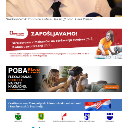
Gradonačelnik Koprivnice Mišel Jakšić // Foto: Luka Krušec