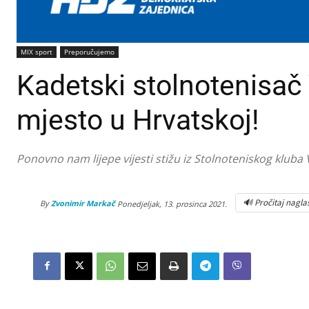
MIX sport
Preporučujemo
Kadetski stolnotenisač 
mjesto u Hrvatskoj!
Ponovno nam lijepe vijesti stižu iz Stolnoteniskog kluba 
🔊 Pročitaj nagla
By
Zvonimir Markač
Ponedjeljak, 13. prosinca 2021.