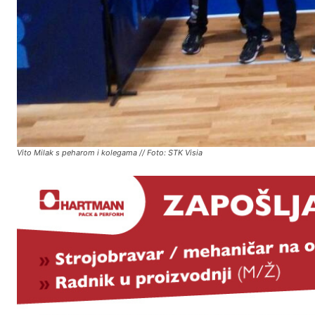
Vito Milak s peharom i kolegama // Foto: STK Visia