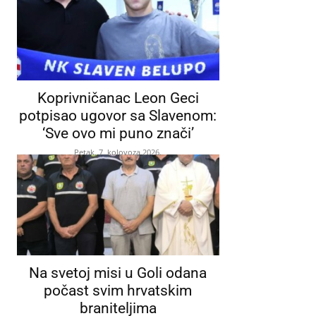
Koprivničanac Leon Geci
potpisao ugovor sa Slavenom:
‘Sve ovo mi puno znači’
Petak, 7. kolovoza 2026.
Na svetoj misi u Goli odana
počast svim hrvatskim
braniteljima