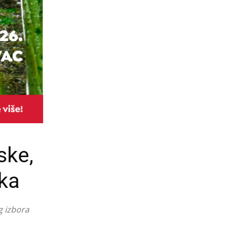
ske,
rka
g izbora