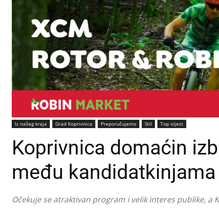
Iz našeg kraja
Grad Koprivnica
Preporučujemo
Stil
Top vijest
Koprivnica domaćin izb
među kandidatkinjama i
Očekuje se atraktivan program i velik interes publike, a 