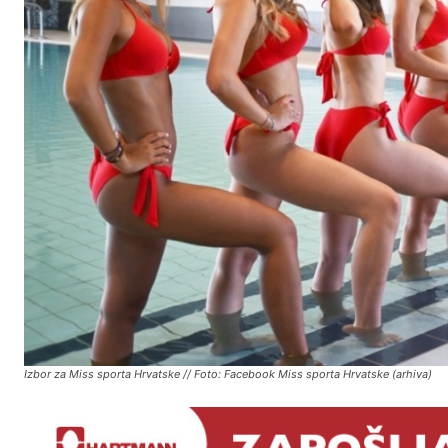
Izbor za Miss sporta Hrvatske // Foto: Facebook Miss sporta Hrvatske (arhiva)