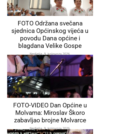
FOTO Održana svečana
sjednica Općinskog vijeća u
povodu Dana općine i
blagdana Velike Gospe
Nedjelja, 9. kolovoza 2026.
FOTO-VIDEO Dan Općine u
Molvama: Miroslav Škoro
zabavljao brojne Molvarce
Nedjelja, 9. kolovoza 2026.