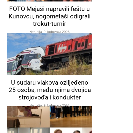
FOTO Mejaši napravili feštu u
Kunovcu, nogometaši odigrali
trokut-turnir
Nedjelja, 9. kolovoza 2026.
U sudaru vlakova ozlijeđeno
25 osoba, među njima dvojica
strojovođa i kondukter
Nedjelja, 9. kolovoza 2026.