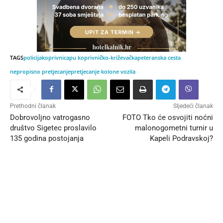
TAGS
policija
koprivnica
pu koprivničko-križevačka
peteranska cesta
nepropisno pretjecanje
pretjecanje kolone vozila
Prethodni članak
Sljedeći članak
Dobrovoljno vatrogasno
FOTO Tko će osvojiti noćni
društvo Sigetec proslavilo
malonogometni turnir u
135 godina postojanja
Kapeli Podravskoj?