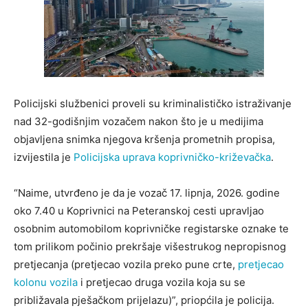
Policijski službenici proveli su kriminalističko istraživanje
nad 32-godišnjim vozačem nakon što je u medijima
objavljena snimka njegova kršenja prometnih propisa,
izvijestila je
Policijska uprava koprivničko-križevačka
.
“Naime, utvrđeno je da je vozač 17. lipnja, 2026. godine
oko 7.40 u Koprivnici na Peteranskoj cesti upravljao
osobnim automobilom koprivničke registarske oznake te
tom prilikom počinio prekršaje višestrukog nepropisnog
pretjecanja (pretjecao vozila preko pune crte,
pretjecao
kolonu vozila
i pretjecao druga vozila koja su se
približavala pješačkom prijelazu)”, priopćila je policija.