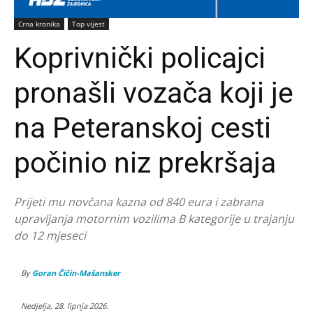
Crna kronika
Top vijest
Koprivnički policajci
pronašli vozača koji je
na Peteranskoj cesti
počinio niz prekršaja
Prijeti mu novčana kazna od 840 eura i zabrana
upravljanja motornim vozilima B kategorije u trajanju
do 12 mjeseci
By
Goran Čičin-Mašansker
Nedjelja, 28. lipnja 2026.