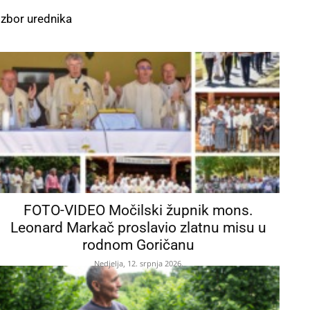
Izbor urednika
FOTO-VIDEO Močilski župnik mons.
Leonard Markač proslavio zlatnu misu u
rodnom Goričanu
Nedjelja, 12. srpnja 2026.