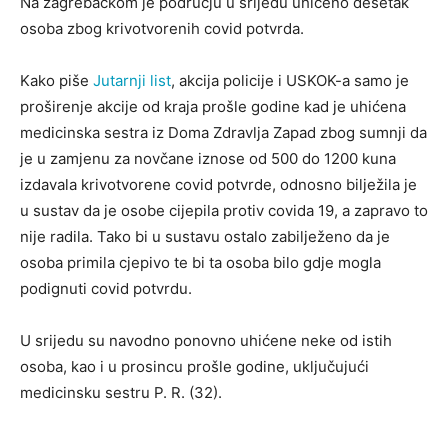
Na zagrebačkom je području u srijedu uhićeno desetak
osoba zbog krivotvorenih covid potvrda.
Kako piše
Jutarnji list
, akcija policije i USKOK-a samo je
proširenje akcije od kraja prošle godine kad je uhićena
medicinska sestra iz Doma Zdravlja Zapad zbog sumnji da
je u zamjenu za novčane iznose od 500 do 1200 kuna
izdavala krivotvorene covid potvrde, odnosno bilježila je
u sustav da je osobe cijepila protiv covida 19, a zapravo to
nije radila. Tako bi u sustavu ostalo zabilježeno da je
osoba primila cjepivo te bi ta osoba bilo gdje mogla
podignuti covid potvrdu.
U srijedu su navodno ponovno uhićene neke od istih
osoba, kao i u prosincu prošle godine, uključujući
medicinsku sestru P. R. (32).