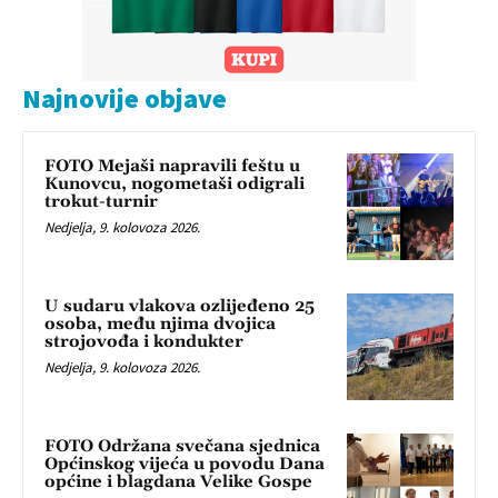
Najnovije objave
FOTO Mejaši napravili feštu u
Kunovcu, nogometaši odigrali
trokut-turnir
Nedjelja, 9. kolovoza 2026.
U sudaru vlakova ozlijeđeno 25
osoba, među njima dvojica
strojovođa i kondukter
Nedjelja, 9. kolovoza 2026.
FOTO Održana svečana sjednica
Općinskog vijeća u povodu Dana
općine i blagdana Velike Gospe