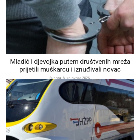
Mladić i djevojka putem društvenih mreža
prijetili muškarcu i iznuđivali novac
Subota, 8. kolovoza 2026.