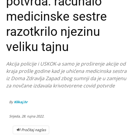
potvrda: računalo
medicinske sestre
razotkrilo njezinu
veliku tajnu
Akcija policije i USKOK-a samo je proširenje akcije od
kraja prošle godine kad je uhićena medicinska sestra
iz Doma Zdravlja Zapad zbog sumnji da je u zamjenu
za novčane izdavala krivotvorene covid potvrde
By
Klikaj.hr
Srijeda, 28. rujna 2022.
🔊 Pročitaj naglas