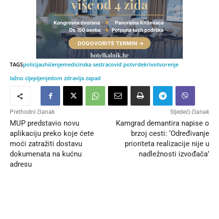
TAGS
policija
uhićenje
medicinska sestra
covid potvrde
krivotvorenje
lažno cijepljenje
dom zdravlja zapad
Prethodni članak
Sljedeći članak
MUP predstavio novu
Kamgrad demantira napise o
aplikaciju preko koje ćete
brzoj cesti: ‘Određivanje
moći zatražiti dostavu
prioriteta realizacije nije u
dokumenata na kućnu
nadležnosti izvođača’
adresu