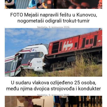
FOTO Mejaši napravili feštu u Kunovcu,
nogometaši odigrali trokut-turnir
Nedjelja, 9. kolovoza 2026.
U sudaru vlakova ozlijeđeno 25 osoba,
među njima dvojica strojovođa i kondukter
Nedjelja, 9. kolovoza 2026.