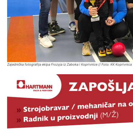
Zajednička fotografija ekipa Frozyja iz Zaboka i Koprivnice // Foto: KK Koprivnica