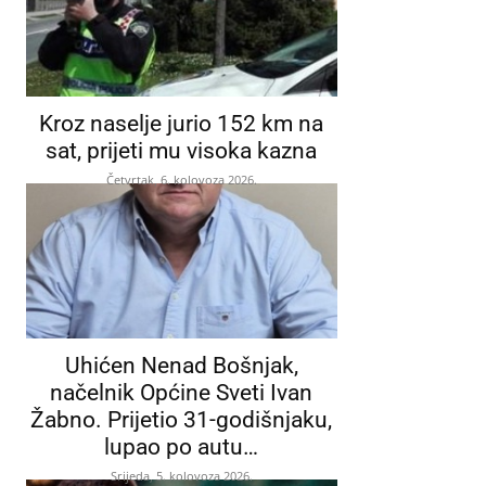
Kroz naselje jurio 152 km na
sat, prijeti mu visoka kazna
Četvrtak, 6. kolovoza 2026.
Uhićen Nenad Bošnjak,
načelnik Općine Sveti Ivan
Žabno. Prijetio 31-godišnjaku,
lupao po autu…
Srijeda, 5. kolovoza 2026.