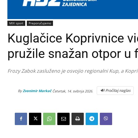
MIX sport
Preporučujemo
Kuglačice Koprivnice v
pružile snažan otpor u f
Frozy Zabok zasluženo je osvojio regionalni Kup, a Kopr
🔊 Pročitaj naglas
By
Zvonimir Markač
Četvrtak, 14. svibnja 2026.