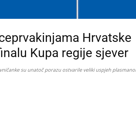
iceprvakinjama Hrvatske
inalu Kupa regije sjever
ivničanke su unatoč porazu ostvarile veliki uspjeh plasmano