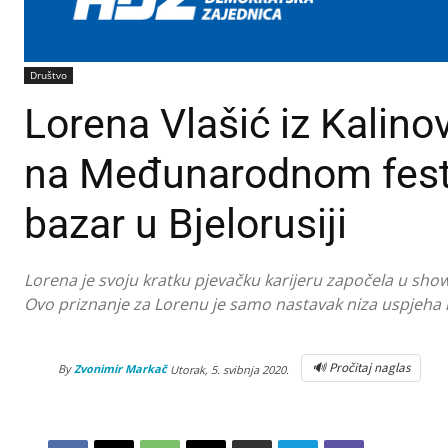
Društvo
Lorena Vlašić iz Kalino
na Međunarodnom festi
bazar u Bjelorusiji
Lorena je svoju kratku pjevačku karijeru započela u showu
Ovo priznanje za Lorenu je samo nastavak niza uspjeha
🔊 Pročitaj naglas
By
Zvonimir Markač
Utorak, 5. svibnja 2020.