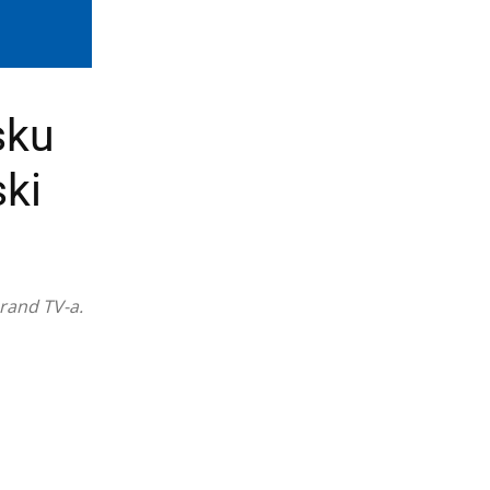
sku
ki
Grand TV-a.