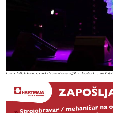
Lorena Vlašić iz Kalinovca velika je pjevačka nada // Foto: Facebook Lorena Vlašić