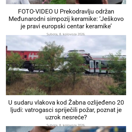
FOTO-VIDEO U Prekodravlju održan
Međunarodni simpozij keramike: ‘Ješkovo
je pravi europski centar keramike’
Subota, 8. kolovoza 2026.
U sudaru vlakova kod Žabna ozlijeđeno 20
ljudi: vatrogasci spriječili požar, poznat je
uzrok nesreće?
Subota, 8. kolovoza 2026.