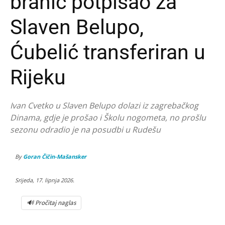
branič potpisao za
Slaven Belupo,
Ćubelić transferiran u
Rijeku
Ivan Cvetko u Slaven Belupo dolazi iz zagrebačkog
Dinama, gdje je prošao i Školu nogometa, no prošlu
sezonu odradio je na posudbi u Rudešu
By
Goran Čičin-Mašansker
Srijeda, 17. lipnja 2026.
🔊 Pročitaj naglas