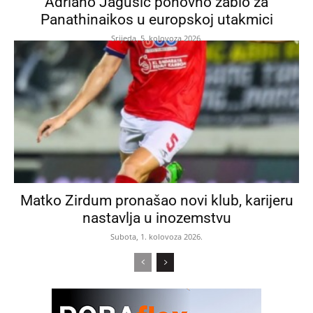
Adriano Jagušić ponovno zabio za
Panathinaikos u europskoj utakmici
Srijeda, 5. kolovoza 2026.
Matko Zirdum pronašao novi klub, karijeru
nastavlja u inozemstvu
Subota, 1. kolovoza 2026.