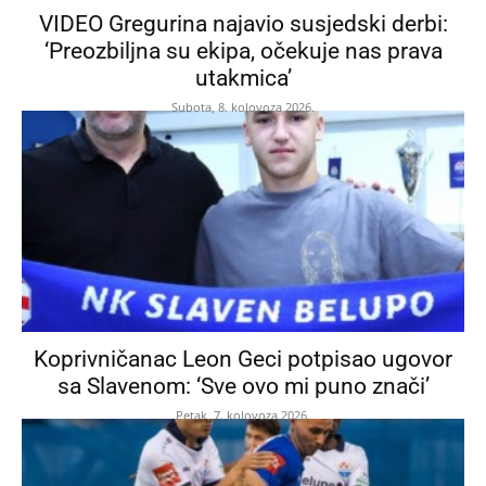
VIDEO Gregurina najavio susjedski derbi:
‘Preozbiljna su ekipa, očekuje nas prava
utakmica’
Subota, 8. kolovoza 2026.
Koprivničanac Leon Geci potpisao ugovor
sa Slavenom: ‘Sve ovo mi puno znači’
Petak, 7. kolovoza 2026.