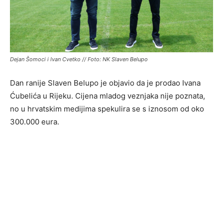
Dejan Šomoci i Ivan Cvetko // Foto: NK Slaven Belupo
Dan ranije Slaven Belupo je objavio da je prodao Ivana
Ćubelića u Rijeku. Cijena mladog veznjaka nije poznata,
no u hrvatskim medijima spekulira se s iznosom od oko
300.000 eura.