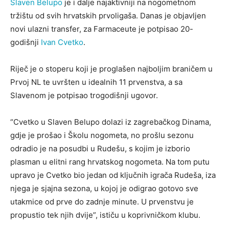
Slaven Belupo
je i dalje najaktivniji na nogometnom
tržištu od svih hrvatskih prvoligaša. Danas je objavljen
novi ulazni transfer, za Farmaceute je potpisao 20-
godišnji
Ivan Cvetko
.
Riječ je o stoperu koji je proglašen najboljim braničem u
Prvoj NL te uvršten u idealnih 11 prvenstva, a sa
Slavenom je potpisao trogodišnji ugovor.
“Cvetko u Slaven Belupo dolazi iz zagrebačkog Dinama,
gdje je prošao i Školu nogometa, no prošlu sezonu
odradio je na posudbi u Rudešu, s kojim je izborio
plasman u elitni rang hrvatskog nogometa. Na tom putu
upravo je Cvetko bio jedan od ključnih igrača Rudeša, iza
njega je sjajna sezona, u kojoj je odigrao gotovo sve
utakmice od prve do zadnje minute. U prvenstvu je
propustio tek njih dvije”, ističu u koprivničkom klubu.