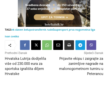
TAGS
nk slaven belupo
transfer
nk rudeš
supersport prva nogometna liga
ivan cvetko
Prethodni članak
Sljedeći članak
Hrvatska Lutrija dodijelila
Prijavite ekipu i zaigrajte za
više od 230.000 eura za
zanimljive nagrade na
sportska igrališta diljem
malonogometnom turniru u
Hrvatske
Peterancu