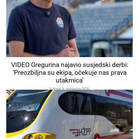
VIDEO Gregurina najavio susjedski derbi:
‘Preozbiljna su ekipa, očekuje nas prava
utakmica’
Subota, 8. kolovoza 2026.