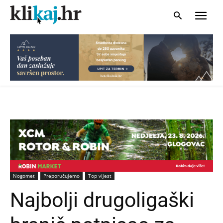
Nogomet
Preporučujemo
Top vijest
Najbolji drugoligaški