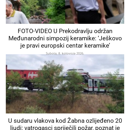
FOTO-VIDEO U Prekodravlju održan
Međunarodni simpozij keramike: ‘Ješkovo
je pravi europski centar keramike’
Subota, 8. kolovoza 2026.
U sudaru vlakova kod Žabna ozlijeđeno 20
ljudi: vatrogasci spriječili požar, poznat je