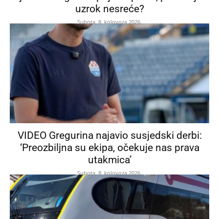
uzrok nesreće?
Subota, 8. kolovoza 2026.
VIDEO Gregurina najavio susjedski derbi:
‘Preozbiljna su ekipa, očekuje nas prava
utakmica’
Subota, 8. kolovoza 2026.