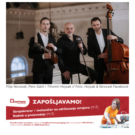
Filip Novosel, Pero Galić i Tihomir Hojsak // Foto: Hojsak & Novosel Facebook