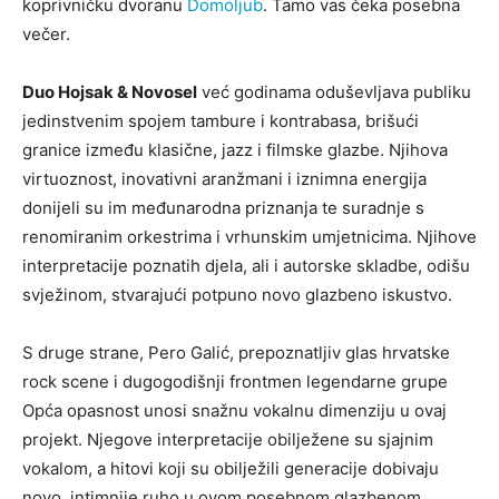
koprivničku dvoranu
Domoljub
. Tamo vas čeka posebna
večer.
Duo Hojsak & Novosel
već godinama oduševljava publiku
jedinstvenim spojem tambure i kontrabasa, brišući
granice između klasične, jazz i filmske glazbe. Njihova
virtuoznost, inovativni aranžmani i iznimna energija
donijeli su im međunarodna priznanja te suradnje s
renomiranim orkestrima i vrhunskim umjetnicima. Njihove
interpretacije poznatih djela, ali i autorske skladbe, odišu
svježinom, stvarajući potpuno novo glazbeno iskustvo.
S druge strane, Pero Galić, prepoznatljiv glas hrvatske
rock scene i dugogodišnji frontmen legendarne grupe
Opća opasnost unosi snažnu vokalnu dimenziju u ovaj
projekt. Njegove interpretacije obilježene su sjajnim
vokalom, a hitovi koji su obilježili generacije dobivaju
novo, intimnije ruho u ovom posebnom glazbenom