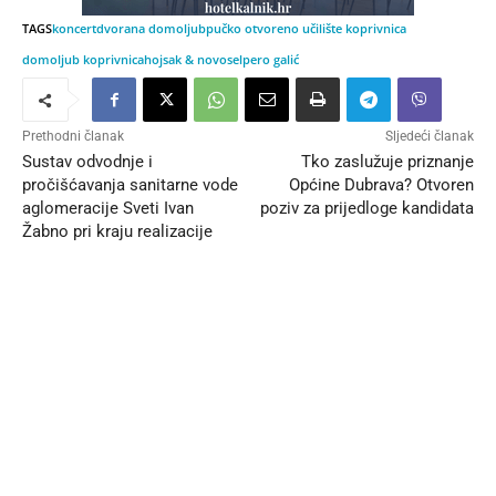
TAGS
koncert
dvorana domoljub
pučko otvoreno učilište koprivnica
domoljub koprivnica
hojsak & novosel
pero galić
Prethodni članak
Sljedeći članak
Sustav odvodnje i
Tko zaslužuje priznanje
pročišćavanja sanitarne vode
Općine Dubrava? Otvoren
aglomeracije Sveti Ivan
poziv za prijedloge kandidata
Žabno pri kraju realizacije