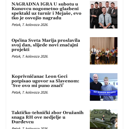
NAGRADNA IGRA U subotu u
Kunovcu nogometno-glazbeni
spektakl uz turnir i Mejaše, evo
tko je osvojio nagradu
Petak, 7. kolovoza 2026.
Općina Sveta Marija proslavila
svoj dan, slijede novi značajni
projekti
Petak, 7. kolovoza 2026.
Koprivničanac Leon Geci
potpisao ugovor sa Slavenom:
‘Sve ovo mi puno znači’
Petak, 7. kolovoza 2026.
Taktičko-tehnički zbor Oružanih
snaga RH ove nedjelje u
Đurđevcu
Petak, 7. kolovoza 2026.