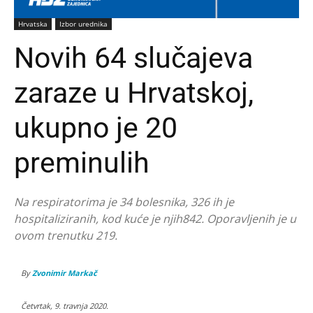
Hrvatska
Izbor urednika
Novih 64 slučajeva
zaraze u Hrvatskoj,
ukupno je 20
preminulih
Na respiratorima je 34 bolesnika, 326 ih je
hospitaliziranih, kod kuće je njih842. Oporavljenih je u
ovom trenutku 219.
By
Zvonimir Markač
Četvrtak, 9. travnja 2020.