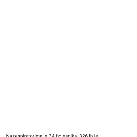
Na respiratorima je 34 bolesnika, 326 ih je