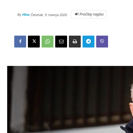
🔊 Pročitaj naglas
By
Hina
Četvrtak, 9. travnja 2020.