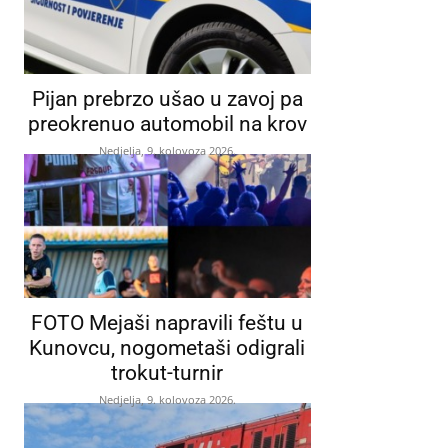
Pijan prebrzo ušao u zavoj pa
preokrenuo automobil na krov
Nedjelja, 9. kolovoza 2026.
FOTO Mejaši napravili feštu u
Kunovcu, nogometaši odigrali
trokut-turnir
Nedjelja, 9. kolovoza 2026.