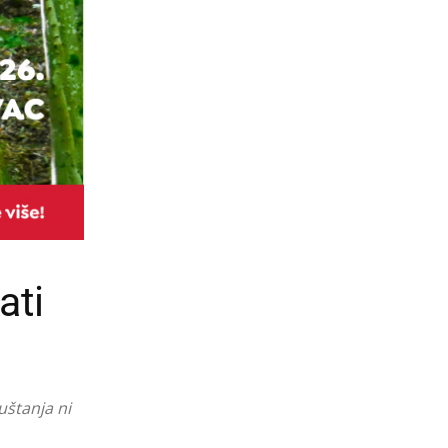
ati
uštanja ni