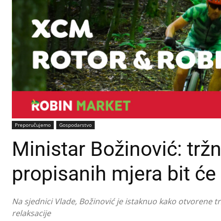
Preporučujemo
Gospodarstvo
Ministar Božinović: tržn
propisanih mjera bit će
Na sjednici Vlade, Božinović je istaknuo kako otvorene t
relaksacije