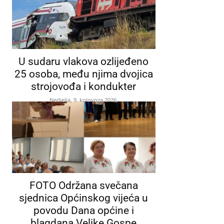
U sudaru vlakova ozlijeđeno
25 osoba, među njima dvojica
strojovođa i kondukter
Nedjelja, 9. kolovoza 2026.
FOTO Održana svečana
sjednica Općinskog vijeća u
povodu Dana općine i
blagdana Velike Gospe