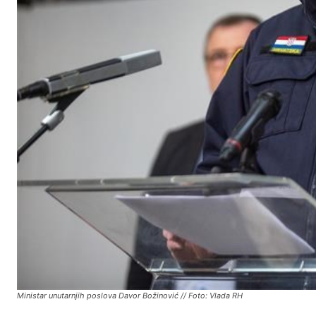
Ministar unutarnjih poslova Davor Božinović // Foto: Vlada RH