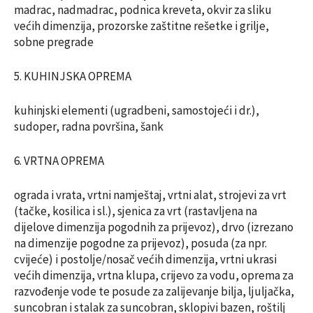
madrac, nadmadrac, podnica kreveta, okvir za sliku
većih dimenzija, prozorske zaštitne rešetke i grilje,
sobne pregrade
5. KUHINJSKA OPREMA
kuhinjski elementi (ugradbeni, samostojeći i dr.),
sudoper, radna površina, šank
6. VRTNA OPREMA
ograda i vrata, vrtni namještaj, vrtni alat, strojevi za vrt
(tačke, kosilica i sl.), sjenica za vrt (rastavljena na
dijelove dimenzija pogodnih za prijevoz), drvo (izrezano
na dimenzije pogodne za prijevoz), posuda (za npr.
cvijeće) i postolje/nosač većih dimenzija, vrtni ukrasi
većih dimenzija, vrtna klupa, crijevo za vodu, oprema za
razvođenje vode te posude za zalijevanje bilja, ljuljačka,
suncobran i stalak za suncobran, sklopivi bazen, roštilj