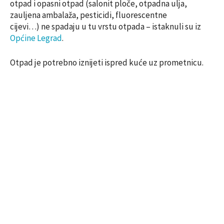
otpad i opasni otpad (salonit ploče, otpadna ulja,
zauljena ambalaža, pesticidi, fluorescentne
cijevi…) ne spadaju u tu vrstu otpada – istaknuli su iz
Općine Legrad
.
Otpad je potrebno iznijeti ispred kuće uz prometnicu.