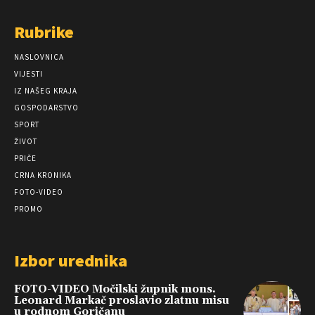
Rubrike
NASLOVNICA
VIJESTI
IZ NAŠEG KRAJA
GOSPODARSTVO
SPORT
ŽIVOT
PRIČE
CRNA KRONIKA
FOTO-VIDEO
PROMO
Izbor urednika
FOTO-VIDEO Močilski župnik mons.
Leonard Markač proslavio zlatnu misu
u rodnom Goričanu