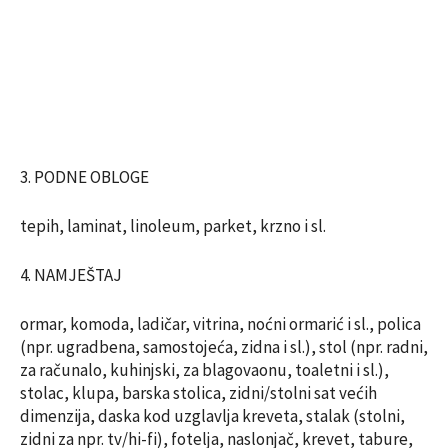
3. PODNE OBLOGE
tepih, laminat, linoleum, parket, krzno i sl.
4. NAMJEŠTAJ
ormar, komoda, ladičar, vitrina, noćni ormarić i sl., polica
(npr. ugradbena, samostojeća, zidna i sl.), stol (npr. radni,
za računalo, kuhinjski, za blagovaonu, toaletni i sl.),
stolac, klupa, barska stolica, zidni/stolni sat većih
dimenzija, daska kod uzglavlja kreveta, stalak (stolni,
zidni za npr. tv/hi-fi), fotelja, naslonjač, krevet, tabure,