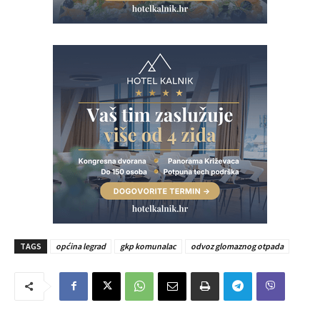
TAGS
općina legrad
gkp komunalac
odvoz glomaznog otpada