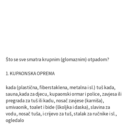
Što se sve smatra krupnim (glomaznim) otpadom?
1. KUPAONSKA OPREMA
kada (plastična, fiberstaklena, metalna i sl.) tuš kada,
sauna,kada za djecu, kupaonski ormar i police, zavjesa ili
pregrada za tuš ili kadu, nosač zavjese (karniša),
umivaonik, toalet i bide (školjka i daska), slavina za
vodu, nosač tuša, i crijevo za tuš, stalak za ručnike i sl.,
ogledalo