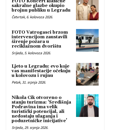
FOTO Koncert klasične
sakralne glazbe okupio
brojnu publiku u Legradu
Četvrtak, 6. kolovoza 2026.
FOTO Vatrogasci brzom
intervencijom zaustavili
širenje požara u
reciklažnom dvorištu
Srijeda, 5. kolovoza 2026.
Ljeto u Legradu: evo koje
vas manifestacije očekuju
u kolovozu i rujnu
Petak, 31. srpnja 2026.
Nikola Cik otvoreno o
stanju turizma: ‘Središnja
Podravina ima velik
turistički potencijal, ali
nedostaju ulaganja i
poduzetničke inicijative’
Srijeda, 29. srpnja 2026.