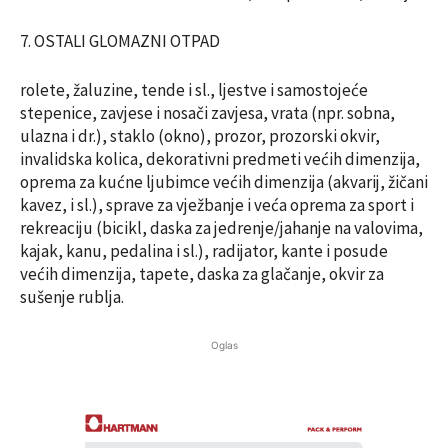
7. OSTALI GLOMAZNI OTPAD
rolete, žaluzine, tende i sl., ljestve i samostojeće
stepenice, zavjese i nosači zavjesa, vrata (npr. sobna,
ulazna i dr.), staklo (okno), prozor, prozorski okvir,
invalidska kolica, dekorativni predmeti većih dimenzija,
oprema za kućne ljubimce većih dimenzija (akvarij, žičani
kavez, i sl.), sprave za vježbanje i veća oprema za sport i
rekreaciju (bicikl, daska za jedrenje/jahanje na valovima,
kajak, kanu, pedalina i sl.), radijator, kante i posude
većih dimenzija, tapete, daska za glačanje, okvir za
sušenje rublja.
Oglas