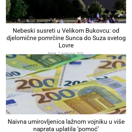
Nebeski susreti u Velikom Bukovcu: od
djelomične pomrčine Sunca do Suza svetog
Lovre
Petak, 7. kolovoza 2026.
Naivna umirovljenica lažnom vojniku u više
naprata uplatila ‘pomoć’