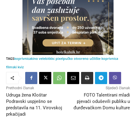
TAGS
koprivnica
kino velebit
kkc pixel
pučko otvoreno učilište koprivnica
filmski kviz
Prethodni članak
Sljedeći članak
Udruga žena Kloštar
FOTO Talentirani mladi
Podravski uspješno se
pjevači oduševili publiku u
predstavila na 11. Virovskoj
đurđevačkom Domu kulture
prkačijadi