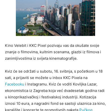
Kino Velebit i KKC Pixel pozivaju vas da okušate svoje
znanje o filmovima, kultnim scenama, glazbi iz filmova i
zanimljivostima iz svijeta kinematografije.
Kviz će se održati u subotu, 16. svibnja, s početkom u 18
sati, a prijaviti se možete u inbox KKC Pixela na
Facebooku
i Instagramu. Kviz će voditi Koviljka Lazar,
ekonomistica iz Zagreba koja već dvadesetak godina radi
u kinoprikazivačkoj i festivalskoj industriji. Kotizacija
iznosi 10 eura, a nagradni fond se sastoji ulaznica za kino,
kazalište i koncerte te promotivnih paketa
Pučkog