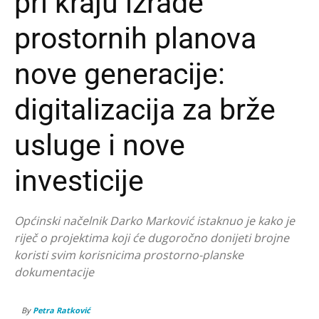
pri kraju izrade
prostornih planova
nove generacije:
digitalizacija za brže
usluge i nove
investicije
Općinski načelnik Darko Marković istaknuo je kako je
riječ o projektima koji će dugoročno donijeti brojne
koristi svim korisnicima prostorno-planske
dokumentacije
By
Petra Ratković