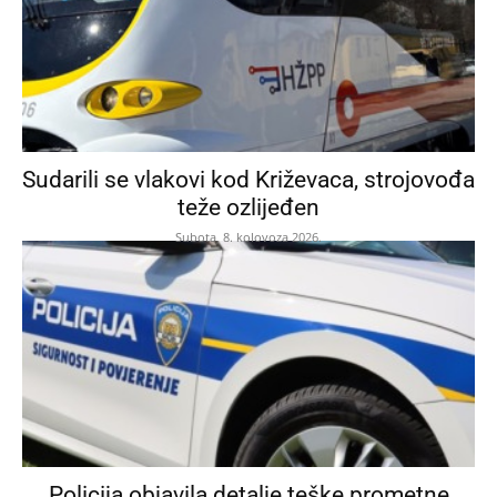
Sudarili se vlakovi kod Križevaca, strojovođa
teže ozlijeđen
Subota, 8. kolovoza 2026.
Policija objavila detalje teške prometne