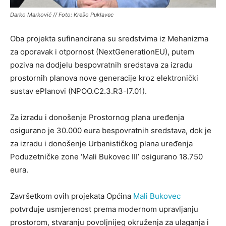
Darko Marković // Foto: Krešo Puklavec
Oba projekta sufinancirana su sredstvima iz Mehanizma
za oporavak i otpornost (NextGenerationEU), putem
poziva na dodjelu bespovratnih sredstava za izradu
prostornih planova nove generacije kroz elektronički
sustav ePlanovi (NPOO.C2.3.R3-I7.01).
Za izradu i donošenje Prostornog plana uređenja
osigurano je 30.000 eura bespovratnih sredstava, dok je
za izradu i donošenje Urbanističkog plana uređenja
Poduzetničke zone ‘Mali Bukovec III’ osigurano 18.750
eura.
Završetkom ovih projekata Općina
Mali Bukovec
potvrđuje usmjerenost prema modernom upravljanju
prostorom, stvaranju povoljnijeg okruženja za ulaganja i