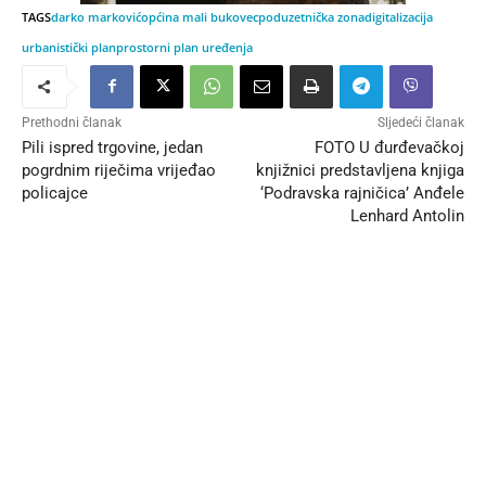
TAGS
darko marković
općina mali bukovec
poduzetnička zona
digitalizacija
urbanistički plan
prostorni plan uređenja
Prethodni članak
Sljedeći članak
Pili ispred trgovine, jedan
FOTO U đurđevačkoj
pogrdnim riječima vrijeđao
knjižnici predstavljena knjiga
policajce
‘Podravska rajničica’ Anđele
Lenhard Antolin