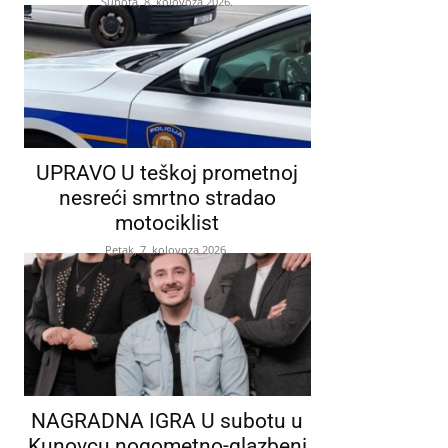
Subota, 8. kolovoza 2026.
UPRAVO U teškoj prometnoj
nesreći smrtno stradao
motociklist
Petak, 7. kolovoza 2026.
NAGRADNA IGRA U subotu u
Kunovcu nogometno-glazbeni