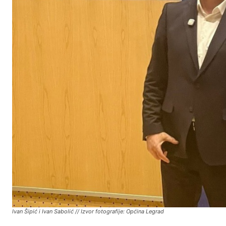
Ivan Šipić i Ivan Sabolić // Izvor fotografije: Općina Legrad