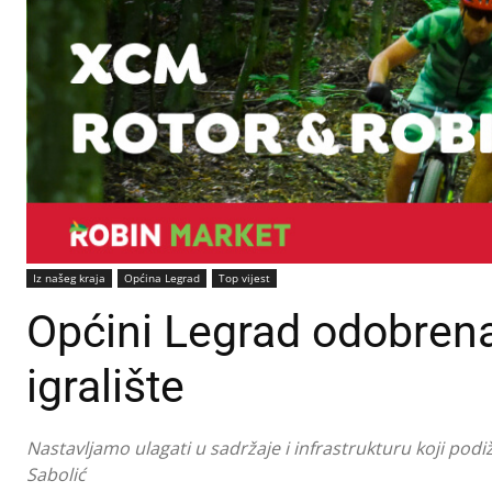
Iz našeg kraja
Općina Legrad
Top vijest
Općini Legrad odobrena 
igralište
Nastavljamo ulagati u sadržaje i infrastrukturu koji podižu
Sabolić