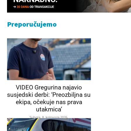
Preporučujemo
VIDEO Gregurina najavio
susjedski derbi: ‘Preozbiljna su
ekipa, očekuje nas prava
utakmica’
Subota, 8. kolovoza 2026.