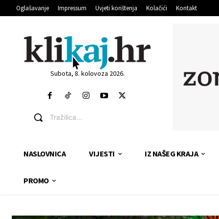
Oglašavanje
Impressum
Uvjeti korištenja
Kolačići
Kontakt
Subota, 8. kolovoza 2026.
Tražilica...
NASLOVNICA
VIJESTI
IZ NAŠEG KRAJA
PROMO