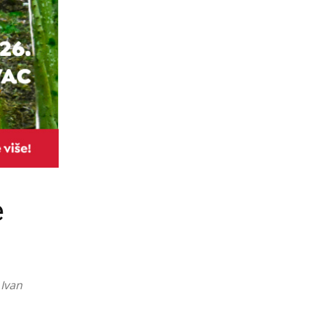
e
 Ivan