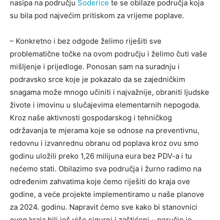
nasipa na području
Šoderice
te se obilaze područja koja
su bila pod najvećim pritiskom za vrijeme poplave.
– Konkretno i bez odgode želimo riješiti sve
problematične točke na ovom području i želimo čuti vaše
mišljenje i prijedloge. Ponosan sam na suradnju i
podravsko srce koje je pokazalo da se zajedničkim
snagama može mnogo učiniti i najvažnije, obraniti ljudske
živote i imovinu u slučajevima elementarnih nepogoda.
Kroz naše aktivnosti gospodarskog i tehničkog
održavanja te mjerama koje se odnose na preventivnu,
redovnu i izvanrednu obranu od poplava kroz ovu smo
godinu uložili preko 1,26 milijuna eura bez PDV-a i tu
nećemo stati. Obilazimo sva područja i žurno radimo na
određenim zahvatima koje ćemo riješiti do kraja ove
godine, a veće projekte implementiramo u naše planove
za 2024. godinu. Napravit ćemo sve kako bi stanovnici
ovog kraja bili još više sigurni i zaštićeni – poručio je