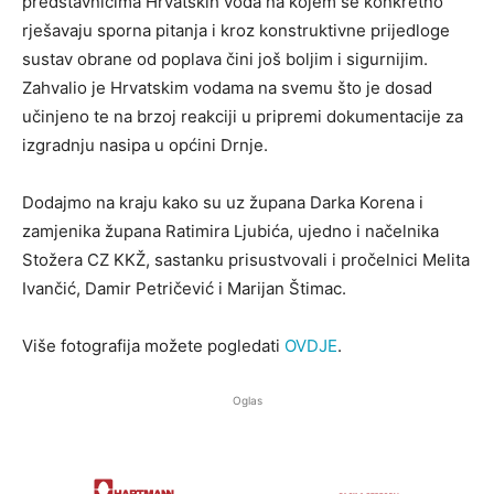
predstavnicima Hrvatskih voda na kojem se konkretno
rješavaju sporna pitanja i kroz konstruktivne prijedloge
sustav obrane od poplava čini još boljim i sigurnijim.
Zahvalio je Hrvatskim vodama na svemu što je dosad
učinjeno te na brzoj reakciji u pripremi dokumentacije za
izgradnju nasipa u općini Drnje.
Dodajmo na kraju kako su uz župana Darka Korena i
zamjenika župana Ratimira Ljubića, ujedno i načelnika
Stožera CZ KKŽ, sastanku prisustvovali i pročelnici Melita
Ivančić, Damir Petričević i Marijan Štimac.
Više fotografija možete pogledati
OVDJE
.
Oglas