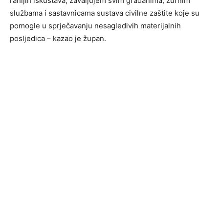
ranijih iskustava, zavaljujem svim građanima, žurnim
službama i sastavnicama sustava civilne zaštite koje su
pomogle u sprječavanju nesagledivih materijalnih
posljedica – kazao je župan.