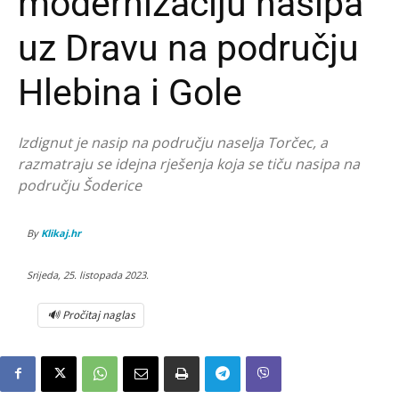
modernizaciju nasipa
uz Dravu na području
Hlebina i Gole
Izdignut je nasip na području naselja Torčec, a
razmatraju se idejna rješenja koja se tiču nasipa na
području Šoderice
By
Klikaj.hr
Srijeda, 25. listopada 2023.
🔊 Pročitaj naglas