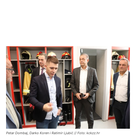
Petar Dombaj, Darko Koren i Ratimir Ljubić // Foto: kckzz.hr