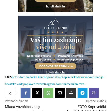
TAGS
petar dombaj
darko koren
općina drnje
koprivničko-križevačka županija
hrvatske vode
poplave
drava
vatrogasni dom torčec
milan rezo
Prethodni članak
Sljedeći članak
Mlada vozačica zbog
FOTO Koprivnički