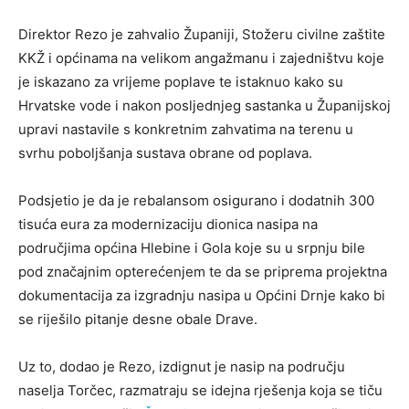
Direktor Rezo je zahvalio Županiji, Stožeru civilne zaštite
KKŽ i općinama na velikom angažmanu i zajedništvu koje
je iskazano za vrijeme poplave te istaknuo kako su
Hrvatske vode i nakon posljednjeg sastanka u Županijskoj
upravi nastavile s konkretnim zahvatima na terenu u
svrhu poboljšanja sustava obrane od poplava.
Podsjetio je da je rebalansom osigurano i dodatnih 300
tisuća eura za modernizaciju dionica nasipa na
područjima općina Hlebine i Gola koje su u srpnju bile
pod značajnim opterećenjem te da se priprema projektna
dokumentacija za izgradnju nasipa u Općini Drnje kako bi
se riješilo pitanje desne obale Drave.
Uz to, dodao je Rezo, izdignut je nasip na području
naselja Torčec, razmatraju se idejna rješenja koja se tiču