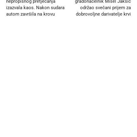
nepropisnog pretjecanja
gradonačelnik Mišel Jakšić
izazvala kaos. Nakon sudara
održao svečani prijem za
autom završila na krovu
dobrovoljne darivatelje krvi