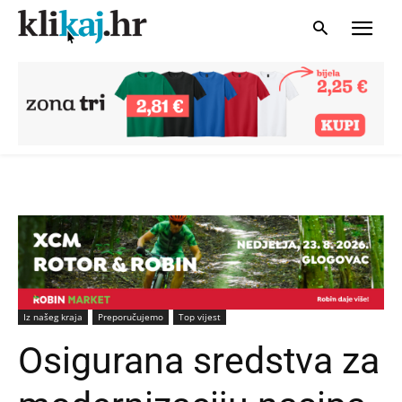
Iz našeg kraja
Preporučujemo
Top vijest
Osigurana sredstva za