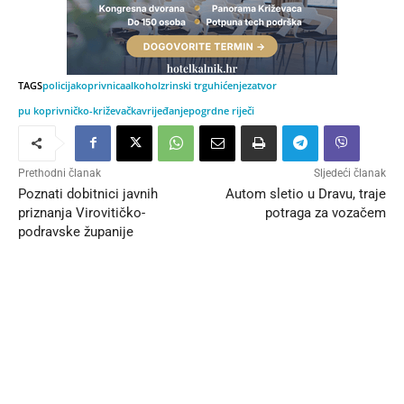
TAGS
policija
koprivnica
alkohol
zrinski trg
uhićenje
zatvor
pu koprivničko-križevačka
vrijeđanje
pogrdne riječi
Prethodni članak
Sljedeći članak
Poznati dobitnici javnih
Autom sletio u Dravu, traje
priznanja Virovitičko-
potraga za vozačem
podravske županije