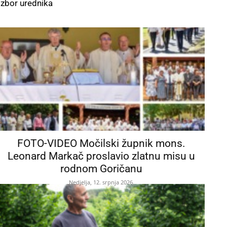
Izbor urednika
FOTO-VIDEO Močilski župnik mons.
Leonard Markač proslavio zlatnu misu u
rodnom Goričanu
Nedjelja, 12. srpnja 2026.