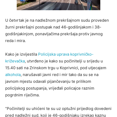
U četvrtak je na nadležnom prekršajnom sudu proveden
žurni prekršajni postupak nad 46-godišnjakom i 38-
godišnjakinjom, ponavljačima prekršaja protiv javnog
reda i mira.
Kako je izvijestila
Policijska uprava koprivničko-
križevačka
, utvrđeno je kako su počinitelji u srijedu u
15.40 sati na Zrinskom trgu u Koprivnici, pod utjecajem
alkohola
, narušavali javni red i mir tako da su se na
javnom mjestu odavali pijančevanju te prilikom
policijskog postupanja, vrijeđali policajce raznim
pogrdnim riječima.
“Počinitelji su uhićeni te su uz optužni prijedlog dovedeni
pred nadležni sud, koji je 46-godišnjaku izrekao kaznu