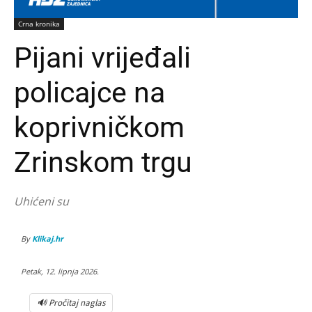
Crna kronika
Pijani vrijeđali
policajce na
koprivničkom
Zrinskom trgu
Uhićeni su
By
Klikaj.hr
Petak, 12. lipnja 2026.
🔊 Pročitaj naglas