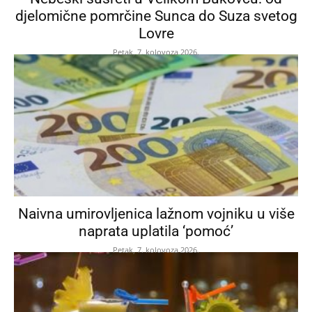
djelomične pomrčine Sunca do Suza svetog
Lovre
Petak, 7. kolovoza 2026.
Naivna umirovljenica lažnom vojniku u više
naprata uplatila ‘pomoć’
Petak, 7. kolovoza 2026.