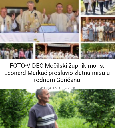
FOTO-VIDEO Močilski župnik mons.
Leonard Markač proslavio zlatnu misu u
rodnom Goričanu
Nedjelja, 12. srpnja 2026.