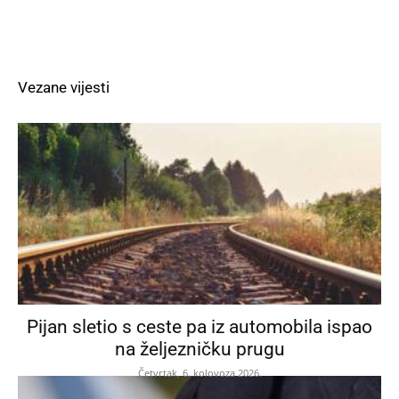
Vezane vijesti
Pijan sletio s ceste pa iz automobila ispao
na željezničku prugu
Četvrtak, 6. kolovoza 2026.