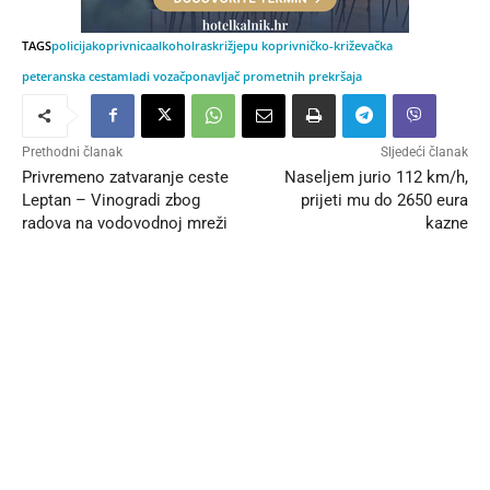
TAGS
policija
koprivnica
alkohol
raskrižje
pu koprivničko-križevačka
peteranska cesta
mladi vozač
ponavljač prometnih prekršaja
Prethodni članak
Sljedeći članak
Privremeno zatvaranje ceste
Naseljem jurio 112 km/h,
Leptan – Vinogradi zbog
prijeti mu do 2650 eura
radova na vodovodnoj mreži
kazne