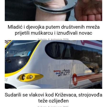
Mladić i djevojka putem društvenih mreža
prijetili muškarcu i iznuđivali novac
Subota, 8. kolovoza 2026.
Sudarili se vlakovi kod Križevaca, strojovođa
teže ozlijeđen