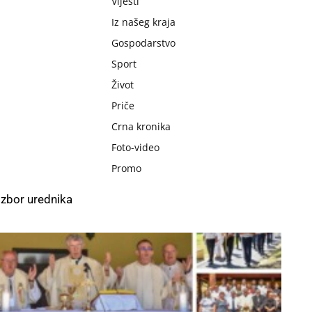
Vijesti
Iz našeg kraja
Gospodarstvo
Sport
Život
Priče
Crna kronika
Foto-video
Promo
Izbor urednika