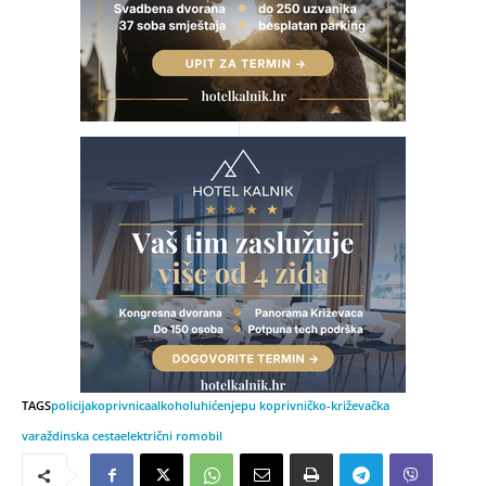
TAGS
policija
koprivnica
alkohol
uhićenje
pu koprivničko-križevačka
varaždinska cesta
električni romobil