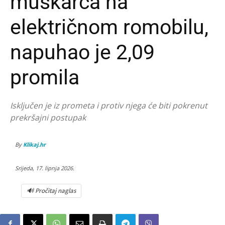
muškarca na
električnom romobilu,
napuhao je 2,09
promila
Isključen je iz prometa i protiv njega će biti pokrenut
prekršajni postupak
By
Klikaj.hr
Srijeda, 17. lipnja 2026.
🔊 Pročitaj naglas