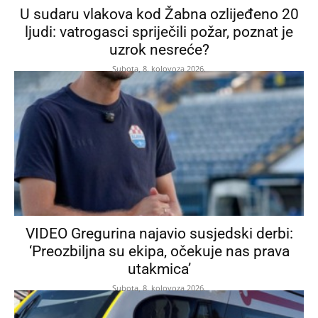
U sudaru vlakova kod Žabna ozlijeđeno 20
ljudi: vatrogasci spriječili požar, poznat je
uzrok nesreće?
Subota, 8. kolovoza 2026.
VIDEO Gregurina najavio susjedski derbi:
‘Preozbiljna su ekipa, očekuje nas prava
utakmica’
Subota, 8. kolovoza 2026.