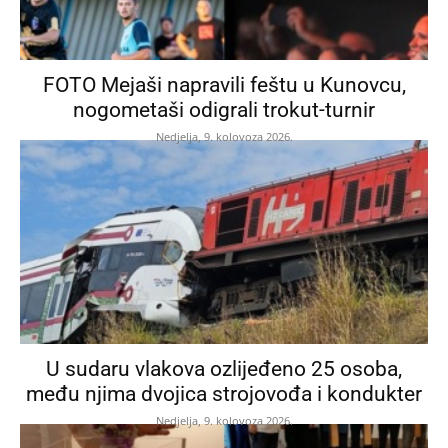
FOTO Mejaši napravili feštu u Kunovcu,
nogometaši odigrali trokut-turnir
Nedjelja, 9. kolovoza 2026.
U sudaru vlakova ozlijeđeno 25 osoba,
među njima dvojica strojovođa i kondukter
Nedjelja, 9. kolovoza 2026.