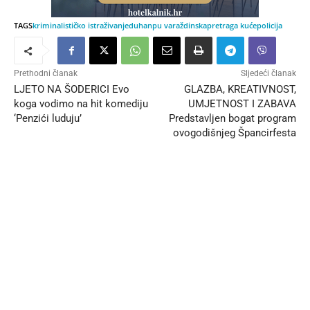
TAGS
kriminalističko istraživanje
duhan
pu varaždinska
pretraga kuće
policija
Prethodni članak
Sljedeći članak
LJETO NA ŠODERICI Evo
GLAZBA, KREATIVNOST,
koga vodimo na hit komediju
UMJETNOST I ZABAVA
‘Penzići luduju’
Predstavljen bogat program
ovogodišnjeg Špancirfesta