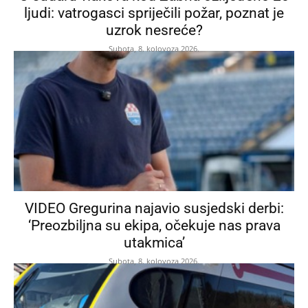
ljudi: vatrogasci spriječili požar, poznat je
uzrok nesreće?
Subota, 8. kolovoza 2026.
VIDEO Gregurina najavio susjedski derbi:
‘Preozbiljna su ekipa, očekuje nas prava
utakmica’
Subota, 8. kolovoza 2026.