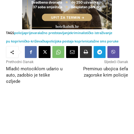
TAGS
policija
prijevara
lažno predstavljanje
kriminalističko istraživanje
pu koprivničko-križevačka
policijska postaja koprivnica
lažne sms poruke
Prethodni članak
Sljedeći članak
Mladić motociklom udario u
Preminuo ubojica šefa
auto, zadobio je teške
zagorske krim policije
ozljede