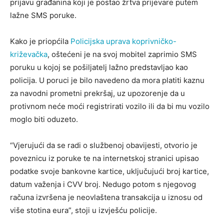
prijavu građanina koji je postao žrtva prijevare putem
lažne SMS poruke.
Kako je priopćila
Policijska uprava koprivničko-
križevačka
, oštećeni je na svoj mobitel zaprimio SMS
poruku u kojoj se pošiljatelj lažno predstavljao kao
policija. U poruci je bilo navedeno da mora platiti kaznu
za navodni prometni prekršaj, uz upozorenje da u
protivnom neće moći registrirati vozilo ili da bi mu vozilo
moglo biti oduzeto.
“Vjerujući da se radi o službenoj obavijesti, otvorio je
poveznicu iz poruke te na internetskoj stranici upisao
podatke svoje bankovne kartice, uključujući broj kartice,
datum važenja i CVV broj. Nedugo potom s njegovog
računa izvršena je neovlaštena transakcija u iznosu od
više stotina eura”, stoji u izvješću policije.