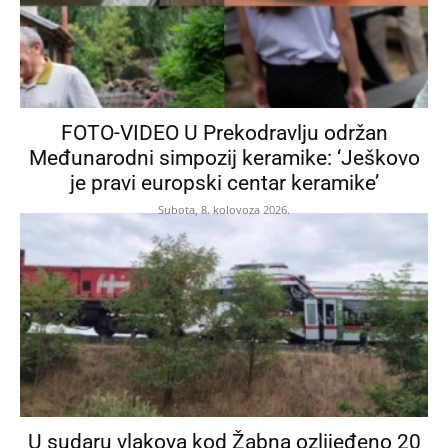
FOTO-VIDEO U Prekodravlju održan
Međunarodni simpozij keramike: ‘Ješkovo
je pravi europski centar keramike’
Subota, 8. kolovoza 2026.
U sudaru vlakova kod Žabna ozlijeđeno 20