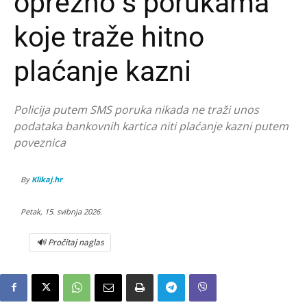
oprezno s porukama
koje traže hitno
plaćanje kazni
Policija putem SMS poruka nikada ne traži unos
podataka bankovnih kartica niti plaćanje kazni putem
poveznica
By
Klikaj.hr
Petak, 15. svibnja 2026.
🔊 Pročitaj naglas