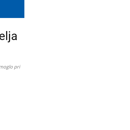
elja
omoglo pri