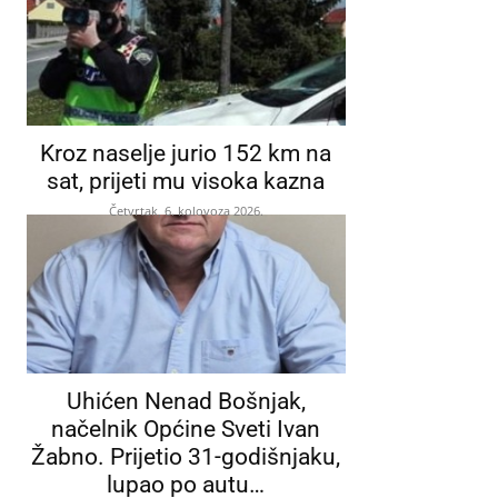
Kroz naselje jurio 152 km na
sat, prijeti mu visoka kazna
Četvrtak, 6. kolovoza 2026.
Uhićen Nenad Bošnjak,
načelnik Općine Sveti Ivan
Žabno. Prijetio 31-godišnjaku,
lupao po autu…