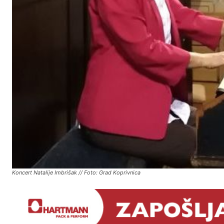
Koncert Natalije Imbrišak // Foto: Grad Koprivnica