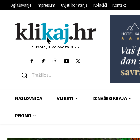
Oglašavanje
Impressum
Uvjeti korištenja
Kolačići
Kontakt
Subota, 8. kolovoza 2026.
Tražilica...
NASLOVNICA
VIJESTI
IZ NAŠEG KRAJA
PROMO