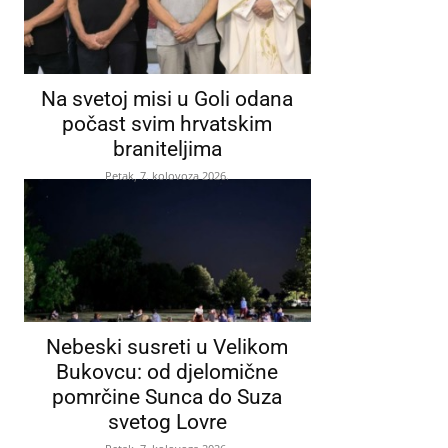
Na svetoj misi u Goli odana
počast svim hrvatskim
braniteljima
Petak, 7. kolovoza 2026.
Nebeski susreti u Velikom
Bukovcu: od djelomične
pomrčine Sunca do Suza
svetog Lovre