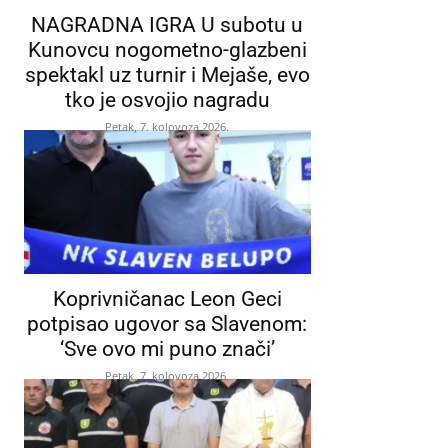
NAGRADNA IGRA U subotu u
Kunovcu nogometno-glazbeni
spektakl uz turnir i Mejaše, evo
tko je osvojio nagradu
Petak, 7. kolovoza 2026.
Koprivničanac Leon Geci
potpisao ugovor sa Slavenom:
‘Sve ovo mi puno znači’
Petak, 7. kolovoza 2026.