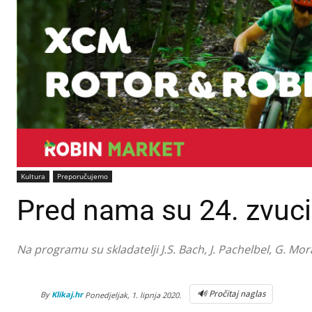
Kultura
Preporučujemo
Pred nama su 24. zvuci 
Na programu su skladatelji J.S. Bach, J. Pachelbel, G. Mora
🔊 Pročitaj naglas
By
Klikaj.hr
Ponedjeljak, 1. lipnja 2020.