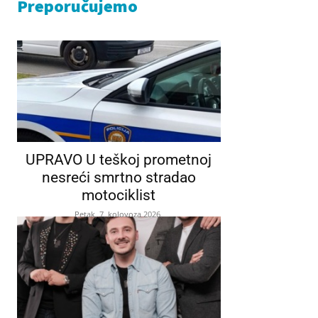
Preporučujemo
UPRAVO U teškoj prometnoj
nesreći smrtno stradao
motociklist
Petak, 7. kolovoza 2026.