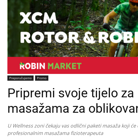
Preporučujemo
Promo
Pripremi svoje tijelo za 
masažama za oblikova
U Wellness zoni čekaju vas odlični paketi masaža koji će ob
profesionalnim masažama fizioterapeuta