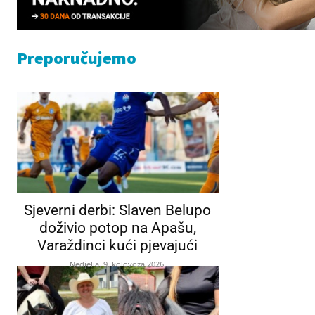
Preporučujemo
Sjeverni derbi: Slaven Belupo
doživio potop na Apašu,
Varaždinci kući pjevajući
Nedjelja, 9. kolovoza 2026.