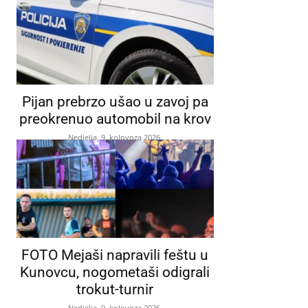
Pijan prebrzo ušao u zavoj pa
preokrenuo automobil na krov
Nedjelja, 9. kolovoza 2026.
FOTO Mejaši napravili feštu u
Kunovcu, nogometaši odigrali
trokut-turnir
Nedjelja, 9. kolovoza 2026.