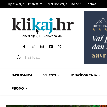
Oglašavanje
Impressum
Uvjeti korištenja
Kolačići
Kontakt
Ponedjeljak, 10. kolovoza 2026.
Tražilica...
NASLOVNICA
VIJESTI
IZ NAŠEG KRAJA
PROMO