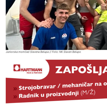
Juniorska momčad Slavena Belupa // Foto: NK Slaven Belupo