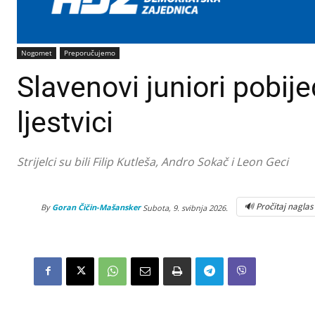
Nogomet
Preporučujemo
Slavenovi juniori pobije
ljestvici
Strijelci su bili Filip Kutleša, Andro Sokač i Leon Geci
🔊 Pročitaj naglas
By
Goran Čičin-Mašansker
Subota, 9. svibnja 2026.