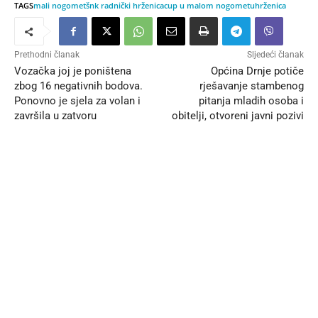
TAGS
mali nogomet
šnk radnički hrženica
cup u malom nogometu
hrženica
Prethodni članak
Sljedeći članak
Vozačka joj je poništena
Općina Drnje potiče
zbog 16 negativnih bodova.
rješavanje stambenog
Ponovno je sjela za volan i
pitanja mladih osoba i
završila u zatvoru
obitelji, otvoreni javni pozivi