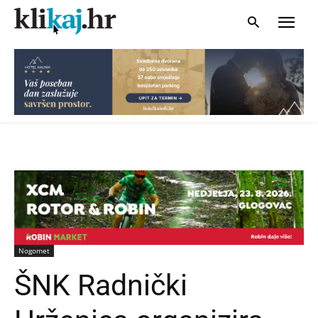
Nogomet
ŠNK Radnički