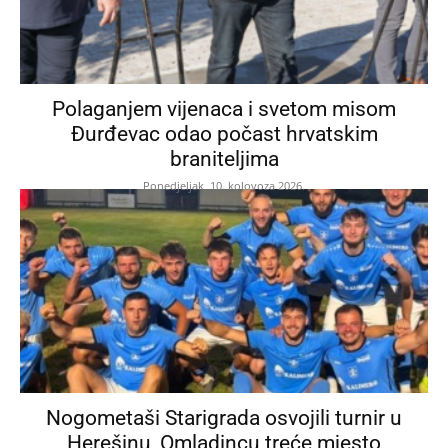
Polaganjem vijenaca i svetom misom
Đurđevac odao počast hrvatskim
braniteljima
Ponedjeljak, 10. kolovoza 2026.
Nogometaši Starigrada osvojili turnir u
Herešinu, Omladincu treće mjesto