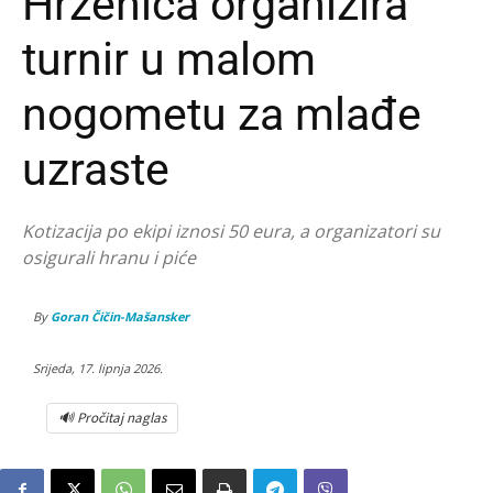
Hrženica organizira
turnir u malom
nogometu za mlađe
uzraste
Kotizacija po ekipi iznosi 50 eura, a organizatori su
osigurali hranu i piće
By
Goran Čičin-Mašansker
Srijeda, 17. lipnja 2026.
🔊 Pročitaj naglas