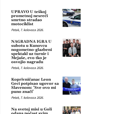
UPRAVO U teškoj
prometnoj nesreći
smrtno stradao
motociklist
Petak, 7. kolovoza 2026.
NAGRADNA IGRA U
subotu u Kunovcu
nogometno-glazbeni
spektakl uz turnir i
Mejaše, evo tko je
osvojio nagradu
Petak, 7. kolovoza 2026.
Koprivničanac Leon
Geci potpisao ugovor sa
Slavenom: ‘Sve ovo mi
puno znači’
Petak, 7. kolovoza 2026.
Na svetoj misi u Goli
odana počast svim