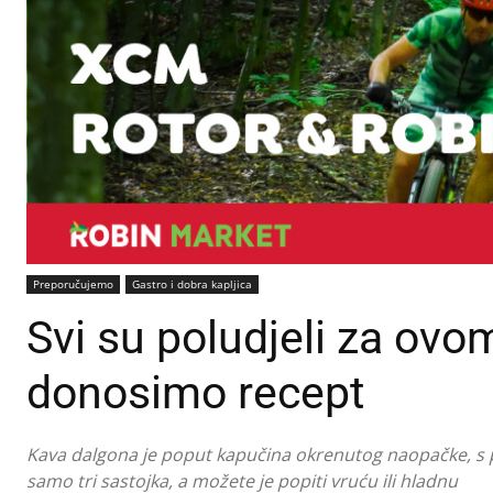
Preporučujemo
Gastro i dobra kapljica
Svi su poludjeli za o
donosimo recept
Kava dalgona je poput kapučina okrenutog naopačke, s 
samo tri sastojka, a možete je popiti vruću ili hladnu