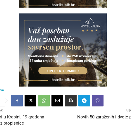
ava
ak
Slj
 u Krapini, 19 građana
Novih 50 zaraženih i dvoje 
z propisnice