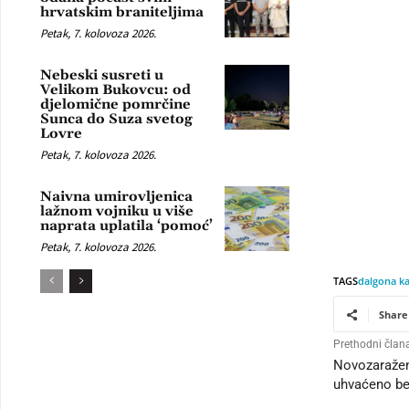
hrvatskim braniteljima
Petak, 7. kolovoza 2026.
Nebeski susreti u
Velikom Bukovcu: od
djelomične pomrčine
Sunca do Suza svetog
Lovre
Petak, 7. kolovoza 2026.
Naivna umirovljenica
lažnom vojniku u više
naprata uplatila ‘pomoć’
Petak, 7. kolovoza 2026.
TAGS
dalgona k
Share
Prethodni član
Novozaraženi
uhvaćeno be