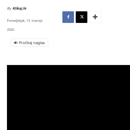
By
Klikaj.hr
Ponedjeljak, 13. travnja
2020.
🔊 Pročitaj naglas