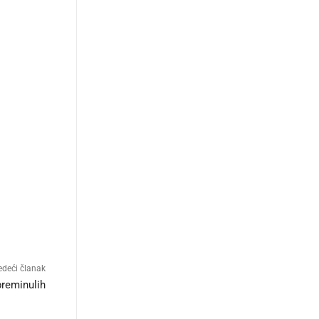
edeći članak
preminulih