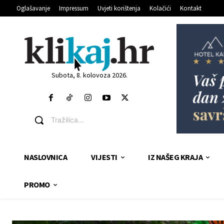
Oglašavanje
Impressum
Uvjeti korištenja
Kolačići
Kontakt
Subota, 8. kolovoza 2026.
Tražilica...
NASLOVNICA
VIJESTI
IZ NAŠEG KRAJA
PROMO